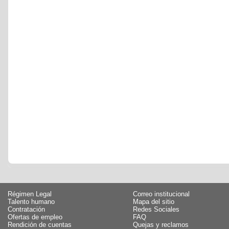
Régimen Legal
Correo institucional
Talento humano
Mapa del sitio
Contratación
Redes Sociales
Ofertas de empleo
FAQ
Rendición de cuentas
Quejas y reclamos