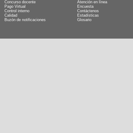
Concurso docente
Atención en línea
Pago Virtual
Encuesta
Control interno
Contáctenos
Calidad
Estadísticas
Buzón de notificaciones
Glosario