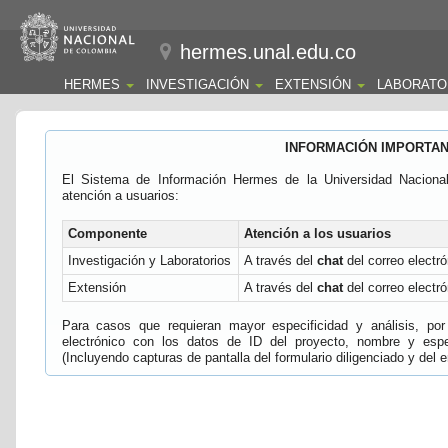
hermes.unal.edu.co
HERMES
INVESTIGACIÓN
EXTENSIÓN
LABORATO
INFORMACIÓN IMPORTA
El Sistema de Información Hermes de la Universidad Naciona
atención a usuarios:
Componente
Atención a los usuarios
Investigación y Laboratorios
A través del
chat
del correo electró
Extensión
A través del
chat
del correo electró
Para casos que requieran mayor especificidad y análisis, por 
electrónico con los datos de ID del proyecto, nombre y espec
(Incluyendo capturas de pantalla del formulario diligenciado y del e