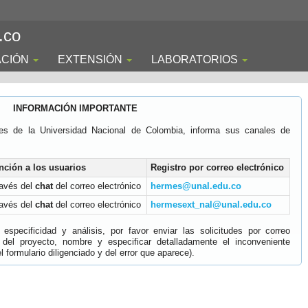
.co
ACIÓN
EXTENSIÓN
LABORATORIOS
INFORMACIÓN IMPORTANTE
es de la Universidad Nacional de Colombia, informa sus canales de
nción a los usuarios
Registro por correo electrónico
ravés del
chat
del correo electrónico
hermes@unal.edu.co
ravés del
chat
del correo electrónico
hermesext_nal@unal.edu.co
specificidad y análisis, por favor enviar las solicitudes por correo
 del proyecto, nombre y especificar detalladamente el inconveniente
 formulario diligenciado y del error que aparece).