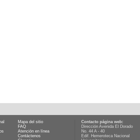
nal
Mapa del sitio
Contacto página web:
FAQ
Dirección Avenida El Dorado
os
Atención en línea
No. 44 A - 40
Contáctenos
Edif. Hemeroteca Nacional