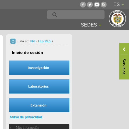
ES
SEDES
Está en:
VRI - HERMES
/
Inicio de sesión
Aviso de privacidad
Más información