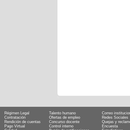
Régimen Legal
Talento humano
Correo institucio
Contratación
Ofertas de empleo
Redes Sociales
Rendición de cuentas
Concurso docente
Quejas y reclam
Pago Virtual
Control interno
Encuesta