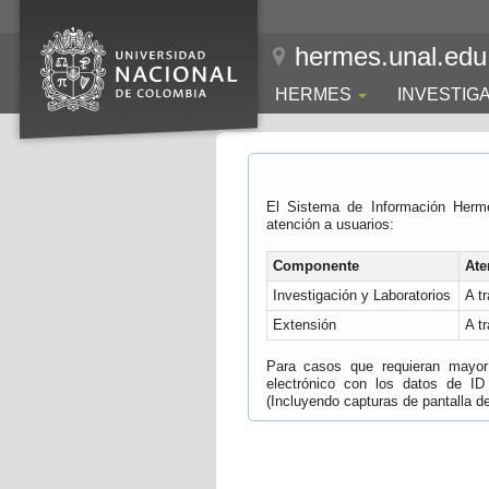
hermes.unal.edu
HERMES
INVESTIG
El Sistema de Información Herm
atención a usuarios:
Componente
Ate
Investigación y Laboratorios
A t
Extensión
A t
Para casos que requieran mayor e
electrónico con los datos de ID
(Incluyendo capturas de pantalla del