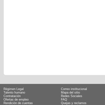
Régimen Legal
Correo institucional
Talento humano
Mapa del sitio
Contratación
Redes Sociales
Ofertas de empleo
FAQ
Rendición de cuentas
Quejas y reclamos