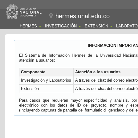
hermes.unal.edu.co
HERMES
INVESTIGACIÓN
EXTENSIÓN
LABORATO
INFORMACIÓN IMPORTA
El Sistema de Información Hermes de la Universidad Naciona
atención a usuarios:
Componente
Atención a los usuarios
Investigación y Laboratorios
A través del
chat
del correo electró
Extensión
A través del
chat
del correo electró
Para casos que requieran mayor especificidad y análisis, por 
electrónico con los datos de ID del proyecto, nombre y espec
(Incluyendo capturas de pantalla del formulario diligenciado y del e