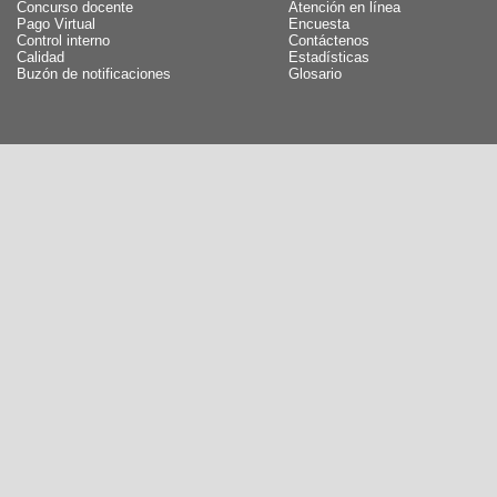
Concurso docente
Atención en línea
Pago Virtual
Encuesta
Control interno
Contáctenos
Calidad
Estadísticas
Buzón de notificaciones
Glosario