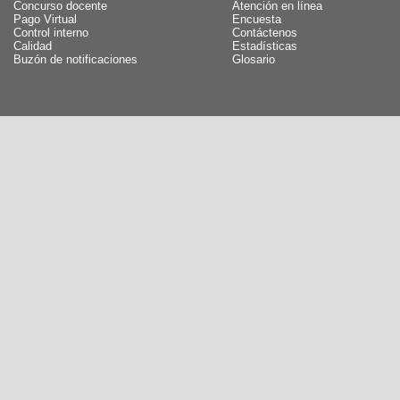
Concurso docente
Atención en línea
Pago Virtual
Encuesta
Control interno
Contáctenos
Calidad
Estadísticas
Buzón de notificaciones
Glosario