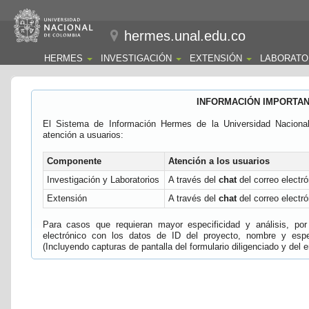
hermes.unal.edu.co
HERMES
INVESTIGACIÓN
EXTENSIÓN
LABORATO
INFORMACIÓN IMPORTA
El Sistema de Información Hermes de la Universidad Naciona
atención a usuarios:
Componente
Atención a los usuarios
Investigación y Laboratorios
A través del
chat
del correo electró
Extensión
A través del
chat
del correo electró
Para casos que requieran mayor especificidad y análisis, por 
electrónico con los datos de ID del proyecto, nombre y espec
(Incluyendo capturas de pantalla del formulario diligenciado y del e