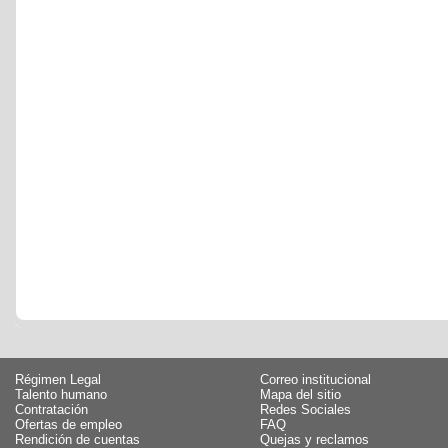
Régimen Legal
Correo institucional
Talento humano
Mapa del sitio
Contratación
Redes Sociales
Ofertas de empleo
FAQ
Rendición de cuentas
Quejas y reclamos