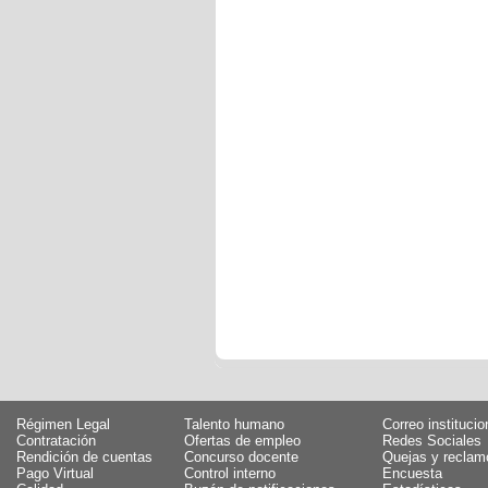
Régimen Legal
Talento humano
Correo institucio
Contratación
Ofertas de empleo
Redes Sociales
Rendición de cuentas
Concurso docente
Quejas y reclam
Pago Virtual
Control interno
Encuesta