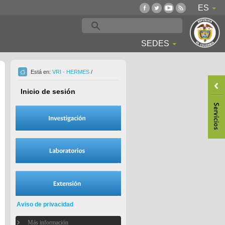
ES
SEDES
Está en:
VRI - HERMES
/
Inicio de sesión
Aviso de privacidad
Más información