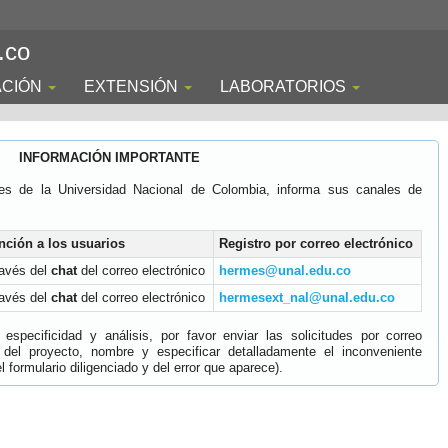
.co
ACIÓN
EXTENSIÓN
LABORATORIOS
INFORMACIÓN IMPORTANTE
es de la Universidad Nacional de Colombia, informa sus canales de
nción a los usuarios
Registro por correo electrónico
ravés del
chat
del correo electrónico
hermes@unal.edu.co
ravés del
chat
del correo electrónico
hermesext_nal@unal.edu.co
specificidad y análisis, por favor enviar las solicitudes por correo
 del proyecto, nombre y especificar detalladamente el inconveniente
 formulario diligenciado y del error que aparece).