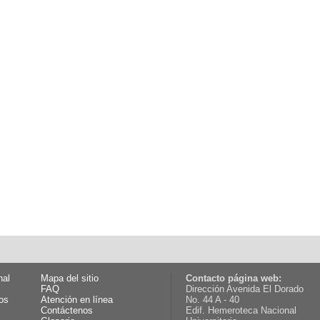
nal
Mapa del sitio
Contacto página web:
FAQ
Dirección Avenida El Dorado
os
Atención en línea
No. 44 A - 40
Contáctenos
Edif. Hemeroteca Nacional