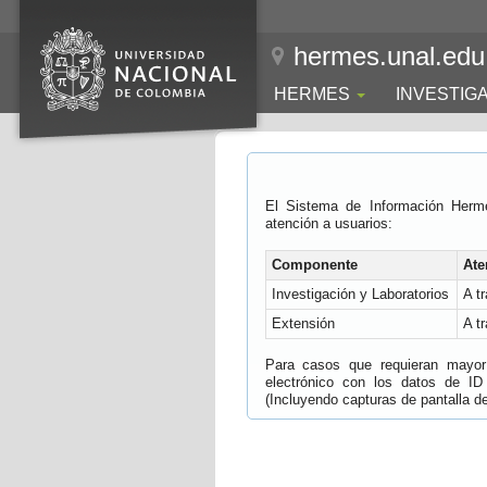
hermes.unal.edu
HERMES
INVESTIG
El Sistema de Información Herm
atención a usuarios:
Componente
Ate
Investigación y Laboratorios
A t
Extensión
A t
Para casos que requieran mayor e
electrónico con los datos de ID
(Incluyendo capturas de pantalla del