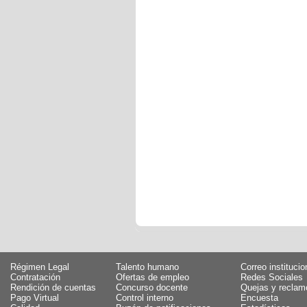
Régimen Legal
Talento humano
Correo institucio
Contratación
Ofertas de empleo
Redes Sociales
Rendición de cuentas
Concurso docente
Quejas y reclam
Pago Virtual
Control interno
Encuesta