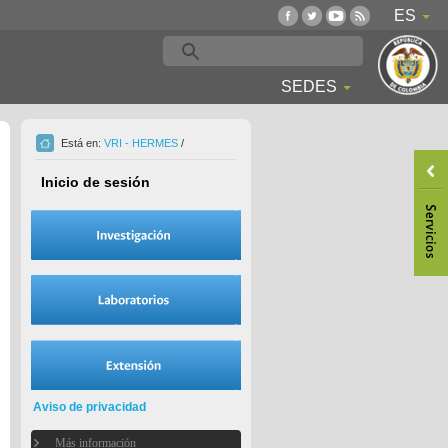
ES
SEDES
Está en:
VRI - HERMES
/
Inicio de sesión
Aviso de privacidad
Más información