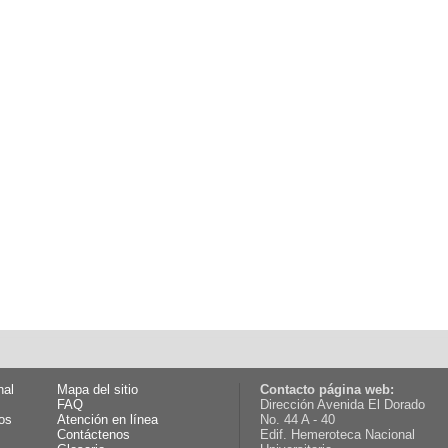
nal
Mapa del sitio
Contacto página web:
FAQ
Dirección Avenida El Dorado
os
Atención en línea
No. 44 A - 40
Contáctenos
Edif. Hemeroteca Nacional