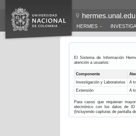
hermes.unal.edu
HERMES
INVESTIG
El Sistema de Información Herm
atención a usuarios:
Componente
Ate
Investigación y Laboratorios
A t
Extensión
A t
Para casos que requieran mayor e
electrónico con los datos de ID
(Incluyendo capturas de pantalla del