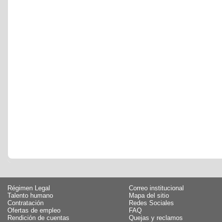
Régimen Legal
Correo institucional
Talento humano
Mapa del sitio
Contratación
Redes Sociales
Ofertas de empleo
FAQ
Rendición de cuentas
Quejas y reclamos