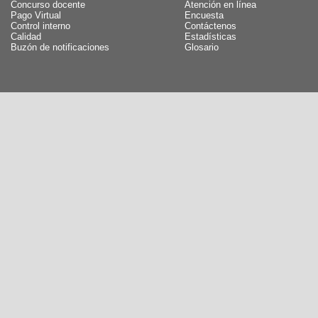
Concurso docente
Atención en línea
Pago Virtual
Encuesta
Control interno
Contáctenos
Calidad
Estadísticas
Buzón de notificaciones
Glosario