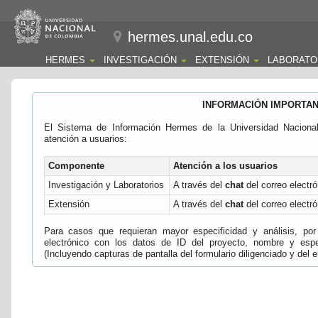
hermes.unal.edu.co
HERMES
INVESTIGACIÓN
EXTENSIÓN
LABORATO
INFORMACIÓN IMPORTA
El Sistema de Información Hermes de la Universidad Naciona
atención a usuarios:
Componente
Atención a los usuarios
Investigación y Laboratorios
A través del
chat
del correo electró
Extensión
A través del
chat
del correo electró
Para casos que requieran mayor especificidad y análisis, por 
electrónico con los datos de ID del proyecto, nombre y espec
(Incluyendo capturas de pantalla del formulario diligenciado y del e