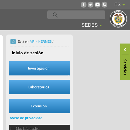
ES
SEDES
Está en:
VRI - HERMES
/
Inicio de sesión
Aviso de privacidad
Más información