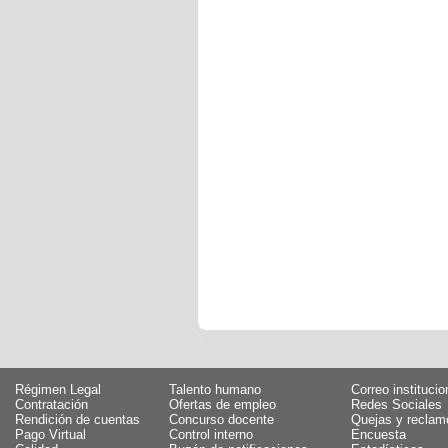
Régimen Legal
Talento humano
Correo institucio
Contratación
Ofertas de empleo
Redes Sociales
Rendición de cuentas
Concurso docente
Quejas y reclam
Pago Virtual
Control interno
Encuesta