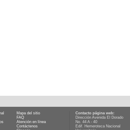
nal
Mapa del sitio
Contacto página web:
FAQ
Dirección Avenida El Dorado
os
Atención en línea
No. 44 A - 40
Contáctenos
Edif. Hemeroteca Nacional