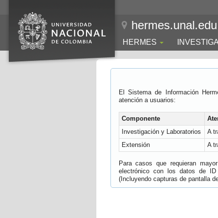
hermes.unal.edu
HERMES
INVESTIG
El Sistema de Información Herm
atención a usuarios:
Componente
Ate
Investigación y Laboratorios
A t
Extensión
A t
Para casos que requieran mayor e
electrónico con los datos de ID
(Incluyendo capturas de pantalla del