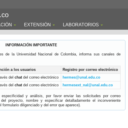
.co
ACIÓN
EXTENSIÓN
LABORATORIOS
INFORMACIÓN IMPORTANTE
es de la Universidad Nacional de Colombia, informa sus canales de
nción a los usuarios
Registro por correo electrónico
ravés del
chat
del correo electrónico
hermes@unal.edu.co
ravés del
chat
del correo electrónico
hermesext_nal@unal.edu.co
specificidad y análisis, por favor enviar las solicitudes por correo
 del proyecto, nombre y especificar detalladamente el inconveniente
 formulario diligenciado y del error que aparece).