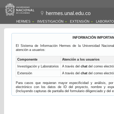
hermes.unal.edu.co
HERMES
INVESTIGACIÓN
EXTENSIÓN
LABORATO
INFORMACIÓN IMPORTA
El Sistema de Información Hermes de la Universidad Naciona
atención a usuarios:
Componente
Atención a los usuarios
Investigación y Laboratorios
A través del
chat
del correo electró
Extensión
A través del
chat
del correo electró
Para casos que requieran mayor especificidad y análisis, por 
electrónico con los datos de ID del proyecto, nombre y espec
(Incluyendo capturas de pantalla del formulario diligenciado y del e