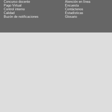
Concurso docente
Atención en línea
Pago Virtual
Encuesta
Control interno
Contáctenos
Calidad
Estadísticas
Buzón de notificaciones
Glosario