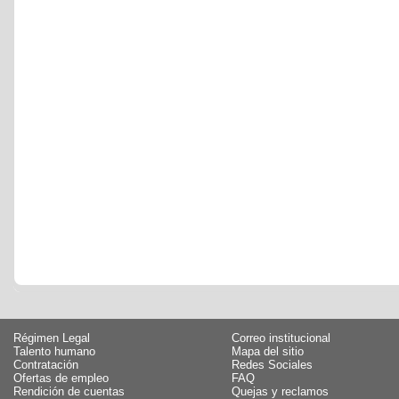
Régimen Legal
Correo institucional
Talento humano
Mapa del sitio
Contratación
Redes Sociales
Ofertas de empleo
FAQ
Rendición de cuentas
Quejas y reclamos