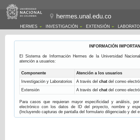
hermes.unal.edu.co
HERMES
INVESTIGACIÓN
EXTENSIÓN
LABORATO
INFORMACIÓN IMPORTA
El Sistema de Información Hermes de la Universidad Naciona
atención a usuarios:
Componente
Atención a los usuarios
Investigación y Laboratorios
A través del
chat
del correo electró
Extensión
A través del
chat
del correo electró
Para casos que requieran mayor especificidad y análisis, por 
electrónico con los datos de ID del proyecto, nombre y espec
(Incluyendo capturas de pantalla del formulario diligenciado y del e