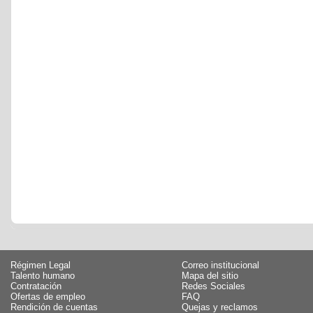
Régimen Legal
Correo institucional
Talento humano
Mapa del sitio
Contratación
Redes Sociales
Ofertas de empleo
FAQ
Rendición de cuentas
Quejas y reclamos