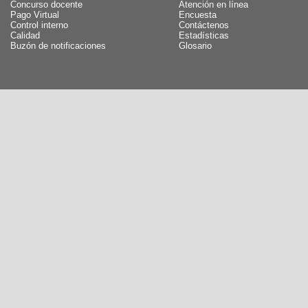
Concurso docente
Atención en línea
Pago Virtual
Encuesta
Control interno
Contáctenos
Calidad
Estadísticas
Buzón de notificaciones
Glosario