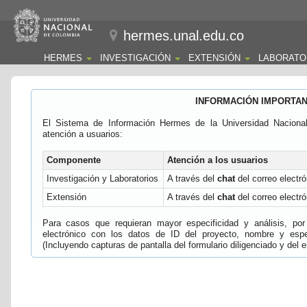
hermes.unal.edu.co
HERMES
INVESTIGACIÓN
EXTENSIÓN
LABORATO
INFORMACIÓN IMPORTA
El Sistema de Información Hermes de la Universidad Naciona
atención a usuarios:
Componente
Atención a los usuarios
Investigación y Laboratorios
A través del
chat
del correo electró
Extensión
A través del
chat
del correo electró
Para casos que requieran mayor especificidad y análisis, por 
electrónico con los datos de ID del proyecto, nombre y espec
(Incluyendo capturas de pantalla del formulario diligenciado y del e