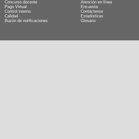
Concurso docente
Atención en línea
Pago Virtual
Encuesta
Control interno
Contáctenos
Calidad
Estadísticas
Buzón de notificaciones
Glosario