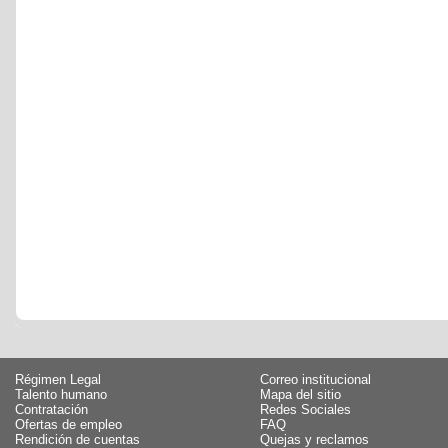
Régimen Legal
Correo institucional
Talento humano
Mapa del sitio
Contratación
Redes Sociales
Ofertas de empleo
FAQ
Rendición de cuentas
Quejas y reclamos