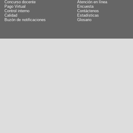
Concurso docente
Atención en línea
Pago Virtual
Encuesta
Control interno
Contáctenos
Calidad
Estadísticas
Buzón de notificaciones
Glosario