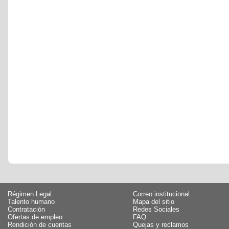
Régimen Legal
Correo institucional
Talento humano
Mapa del sitio
Contratación
Redes Sociales
Ofertas de empleo
FAQ
Rendición de cuentas
Quejas y reclamos