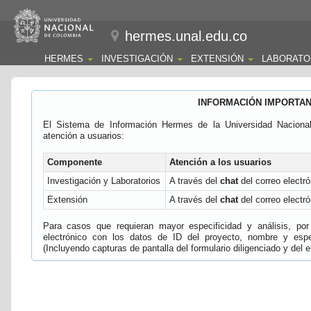
hermes.unal.edu.co
HERMES
INVESTIGACIÓN
EXTENSIÓN
LABORATO
INFORMACIÓN IMPORTA
El Sistema de Información Hermes de la Universidad Naciona
atención a usuarios:
Componente
Atención a los usuarios
Investigación y Laboratorios
A través del
chat
del correo electró
Extensión
A través del
chat
del correo electró
Para casos que requieran mayor especificidad y análisis, por 
electrónico con los datos de ID del proyecto, nombre y espec
(Incluyendo capturas de pantalla del formulario diligenciado y del e