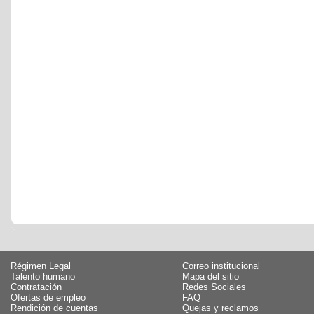
Régimen Legal
Correo institucional
Talento humano
Mapa del sitio
Contratación
Redes Sociales
Ofertas de empleo
FAQ
Rendición de cuentas
Quejas y reclamos