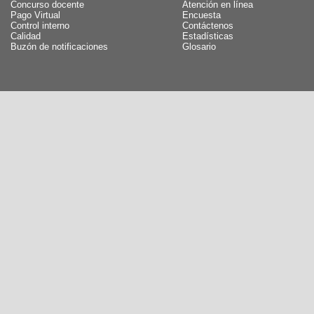
Concurso docente
Atención en línea
Pago Virtual
Encuesta
Control interno
Contáctenos
Calidad
Estadísticas
Buzón de notificaciones
Glosario