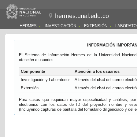
hermes.unal.edu.co
HERMES
INVESTIGACIÓN
EXTENSIÓN
LABORATO
INFORMACIÓN IMPORTA
El Sistema de Información Hermes de la Universidad Naciona
atención a usuarios:
Componente
Atención a los usuarios
Investigación y Laboratorios
A través del
chat
del correo electró
Extensión
A través del
chat
del correo electró
Para casos que requieran mayor especificidad y análisis, por 
electrónico con los datos de ID del proyecto, nombre y espec
(Incluyendo capturas de pantalla del formulario diligenciado y del e