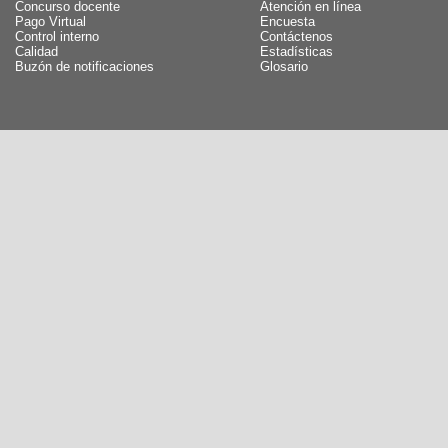
Concurso docente
Atención en línea
Pago Virtual
Encuesta
Control interno
Contáctenos
Calidad
Estadísticas
Buzón de notificaciones
Glosario