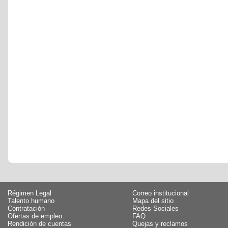
Régimen Legal
Correo institucional
Talento humano
Mapa del sitio
Contratación
Redes Sociales
Ofertas de empleo
FAQ
Rendición de cuentas
Quejas y reclamos