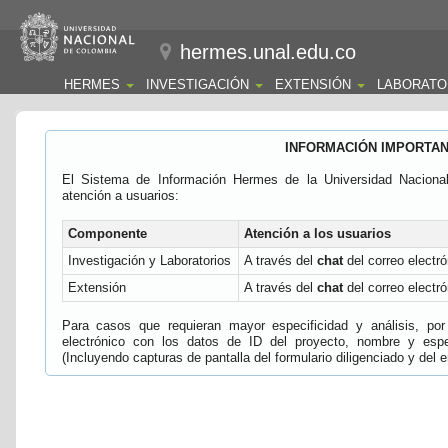
hermes.unal.edu.co
HERMES
INVESTIGACIÓN
EXTENSIÓN
LABORATO
INFORMACIÓN IMPORTA
El Sistema de Información Hermes de la Universidad Naciona
atención a usuarios:
Componente
Atención a los usuarios
Investigación y Laboratorios
A través del
chat
del correo electró
Extensión
A través del
chat
del correo electró
Para casos que requieran mayor especificidad y análisis, por 
electrónico con los datos de ID del proyecto, nombre y espec
(Incluyendo capturas de pantalla del formulario diligenciado y del e