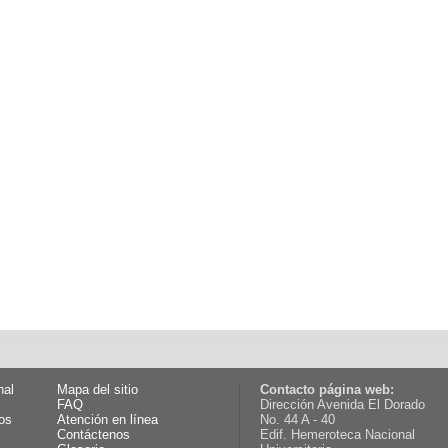
nal
Mapa del sitio
Contacto página web:
FAQ
Dirección Avenida El Dorado
os
Atención en línea
No. 44 A - 40
Contáctenos
Edif. Hemeroteca Nacional