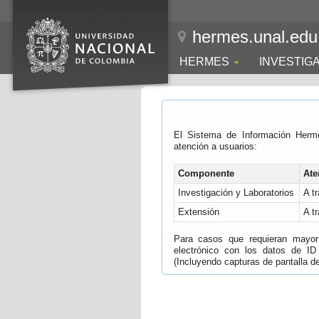
hermes.unal.edu
HERMES
INVESTIG
El Sistema de Información Herm
atención a usuarios:
Componente
Ate
Investigación y Laboratorios
A t
Extensión
A t
Para casos que requieran mayor e
electrónico con los datos de ID
(Incluyendo capturas de pantalla del