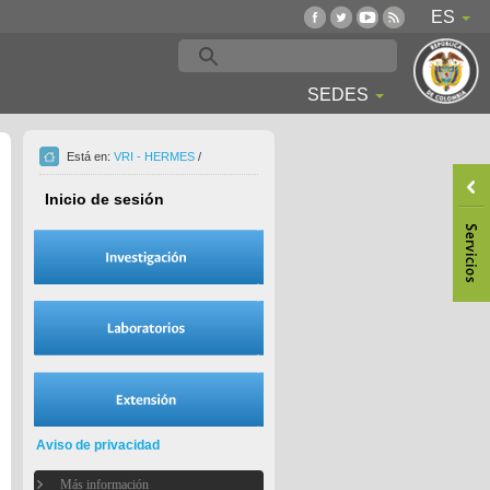
ES
SEDES
Está en:
VRI - HERMES
/
Inicio de sesión
Aviso de privacidad
Más información