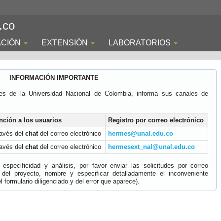
.co
ACIÓN
EXTENSIÓN
LABORATORIOS
INFORMACIÓN IMPORTANTE
es de la Universidad Nacional de Colombia, informa sus canales de
nción a los usuarios
Registro por correo electrónico
ravés del
chat
del correo electrónico
hermes@unal.edu.co
ravés del
chat
del correo electrónico
hermesext_nal@unal.edu.co
specificidad y análisis, por favor enviar las solicitudes por correo
 del proyecto, nombre y especificar detalladamente el inconveniente
 formulario diligenciado y del error que aparece).