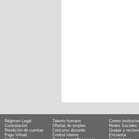
Régimen Legal
Talento humano
Correo institucio
Contratación
Ofertas de empleo
Redes Sociales
Rendición de cuentas
Concurso docente
Quejas y reclam
Pago Virtual
Control interno
Encuesta