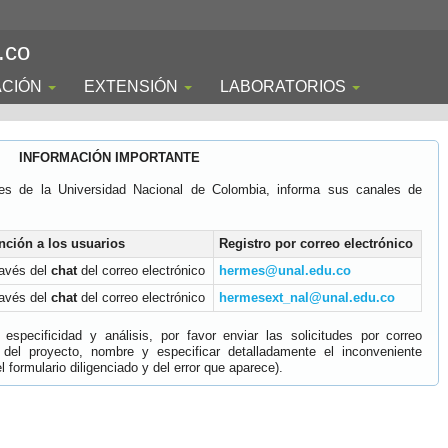
.co
ACIÓN
EXTENSIÓN
LABORATORIOS
INFORMACIÓN IMPORTANTE
es de la Universidad Nacional de Colombia, informa sus canales de
nción a los usuarios
Registro por correo electrónico
ravés del
chat
del correo electrónico
hermes@unal.edu.co
ravés del
chat
del correo electrónico
hermesext_nal@unal.edu.co
specificidad y análisis, por favor enviar las solicitudes por correo
 del proyecto, nombre y especificar detalladamente el inconveniente
 formulario diligenciado y del error que aparece).