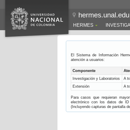
hermes.unal.edu
HERMES
INVESTIG
El Sistema de Información Herm
atención a usuarios:
Componente
Ate
Investigación y Laboratorios
A t
Extensión
A t
Para casos que requieran mayor e
electrónico con los datos de ID
(Incluyendo capturas de pantalla del