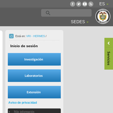
ES
SEDES
Está en:
VRI - HERMES
/
Inicio de sesión
Aviso de privacidad
Más información