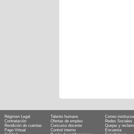
Régimen Legal
Talento humano
Correo institucio
Contratación
Ofertas de empleo
Redes Sociales
Rendición de cuentas
Concurso docente
Quejas y reclam
Pago Virtual
Control interno
Encuesta