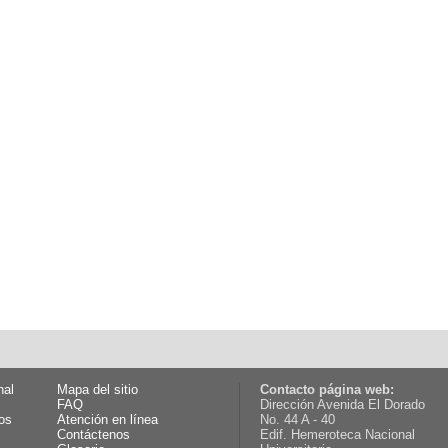
nal
Mapa del sitio
Contacto página web:
FAQ
Dirección Avenida El Dorado
os
Atención en línea
No. 44 A - 40
Contáctenos
Edif. Hemeroteca Nacional