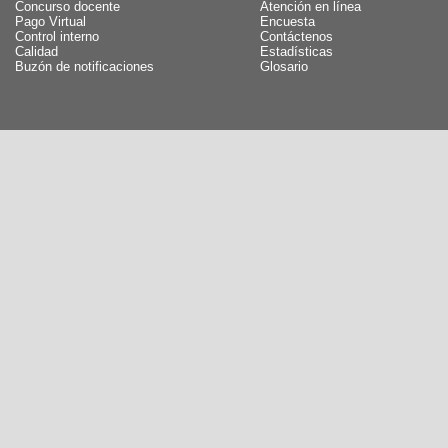
Concurso docente
Atención en línea
Pago Virtual
Encuesta
Control interno
Contáctenos
Calidad
Estadísticas
Buzón de notificaciones
Glosario