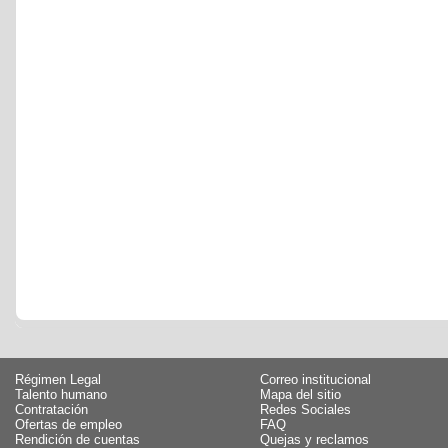
Régimen Legal
Correo institucional
Talento humano
Mapa del sitio
Contratación
Redes Sociales
Ofertas de empleo
FAQ
Rendición de cuentas
Quejas y reclamos