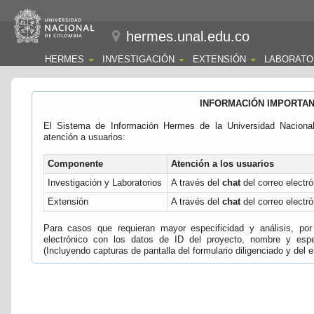
hermes.unal.edu.co
HERMES
INVESTIGACIÓN
EXTENSIÓN
LABORATO
INFORMACIÓN IMPORTA
El Sistema de Información Hermes de la Universidad Naciona
atención a usuarios:
Componente
Atención a los usuarios
Investigación y Laboratorios
A través del
chat
del correo electró
Extensión
A través del
chat
del correo electró
Para casos que requieran mayor especificidad y análisis, por 
electrónico con los datos de ID del proyecto, nombre y espec
(Incluyendo capturas de pantalla del formulario diligenciado y del e