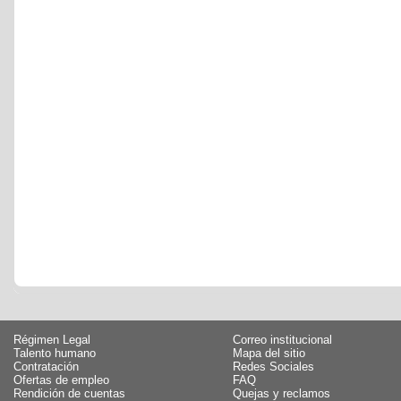
Régimen Legal
Correo institucional
Talento humano
Mapa del sitio
Contratación
Redes Sociales
Ofertas de empleo
FAQ
Rendición de cuentas
Quejas y reclamos