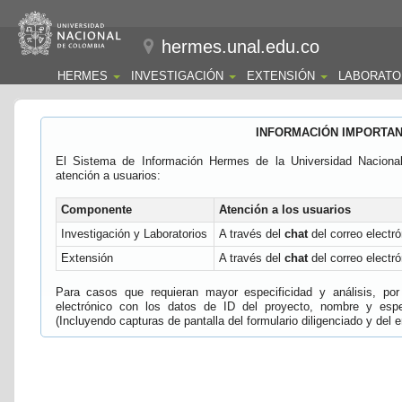
hermes.unal.edu.co
HERMES
INVESTIGACIÓN
EXTENSIÓN
LABORATO
INFORMACIÓN IMPORTA
El Sistema de Información Hermes de la Universidad Naciona
atención a usuarios:
Componente
Atención a los usuarios
Investigación y Laboratorios
A través del
chat
del correo electró
Extensión
A través del
chat
del correo electró
Para casos que requieran mayor especificidad y análisis, por 
electrónico con los datos de ID del proyecto, nombre y espec
(Incluyendo capturas de pantalla del formulario diligenciado y del e