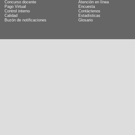
Concurso docente
Atención en línea
Pago Virtual
Encuesta
Control interno
Contáctenos
Calidad
Estadísticas
Buzón de notificaciones
Glosario