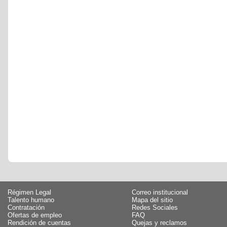
Régimen Legal
Correo institucional
Talento humano
Mapa del sitio
Contratación
Redes Sociales
Ofertas de empleo
FAQ
Rendición de cuentas
Quejas y reclamos