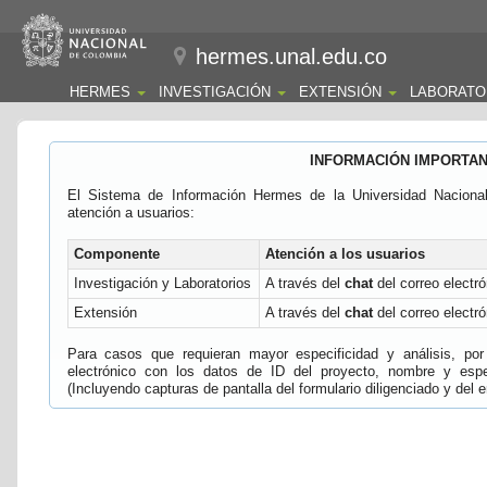
hermes.unal.edu.co
HERMES
INVESTIGACIÓN
EXTENSIÓN
LABORATO
INFORMACIÓN IMPORTA
El Sistema de Información Hermes de la Universidad Naciona
atención a usuarios:
Componente
Atención a los usuarios
Investigación y Laboratorios
A través del
chat
del correo electró
Extensión
A través del
chat
del correo electró
Para casos que requieran mayor especificidad y análisis, por 
electrónico con los datos de ID del proyecto, nombre y espec
(Incluyendo capturas de pantalla del formulario diligenciado y del e