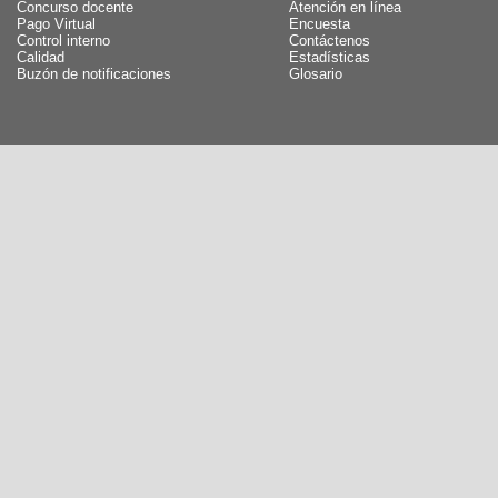
Concurso docente
Atención en línea
Pago Virtual
Encuesta
Control interno
Contáctenos
Calidad
Estadísticas
Buzón de notificaciones
Glosario