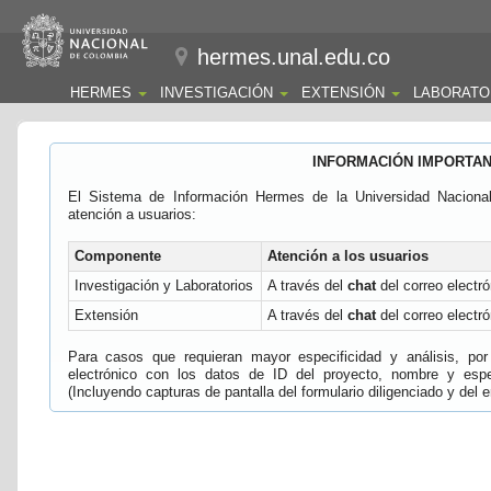
hermes.unal.edu.co
HERMES
INVESTIGACIÓN
EXTENSIÓN
LABORATO
INFORMACIÓN IMPORTA
El Sistema de Información Hermes de la Universidad Naciona
atención a usuarios:
Componente
Atención a los usuarios
Investigación y Laboratorios
A través del
chat
del correo electró
Extensión
A través del
chat
del correo electró
Para casos que requieran mayor especificidad y análisis, por 
electrónico con los datos de ID del proyecto, nombre y espec
(Incluyendo capturas de pantalla del formulario diligenciado y del e