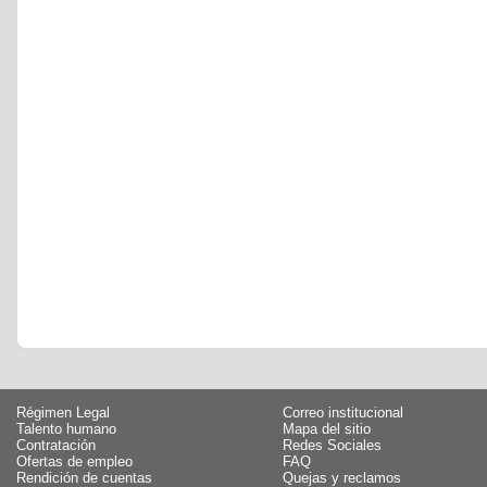
Régimen Legal
Correo institucional
Talento humano
Mapa del sitio
Contratación
Redes Sociales
Ofertas de empleo
FAQ
Rendición de cuentas
Quejas y reclamos