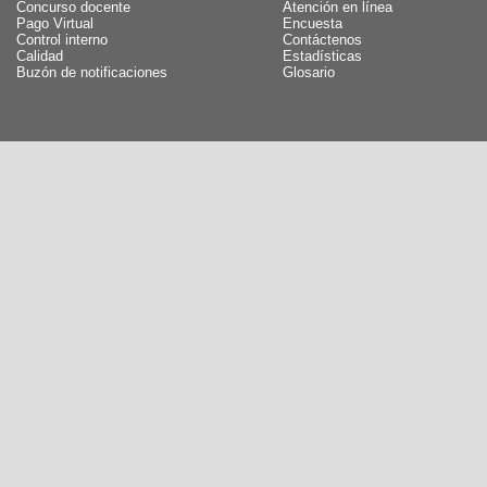
Concurso docente
Atención en línea
Pago Virtual
Encuesta
Control interno
Contáctenos
Calidad
Estadísticas
Buzón de notificaciones
Glosario