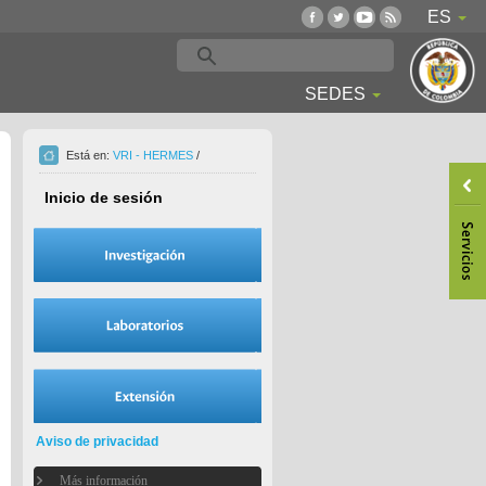
ES
SEDES
Está en:
VRI - HERMES
/
Inicio de sesión
Aviso de privacidad
Más información