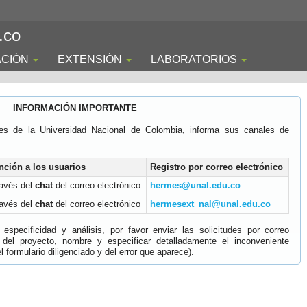
.co
ACIÓN
EXTENSIÓN
LABORATORIOS
INFORMACIÓN IMPORTANTE
es de la Universidad Nacional de Colombia, informa sus canales de
nción a los usuarios
Registro por correo electrónico
ravés del
chat
del correo electrónico
hermes@unal.edu.co
ravés del
chat
del correo electrónico
hermesext_nal@unal.edu.co
specificidad y análisis, por favor enviar las solicitudes por correo
 del proyecto, nombre y especificar detalladamente el inconveniente
 formulario diligenciado y del error que aparece).