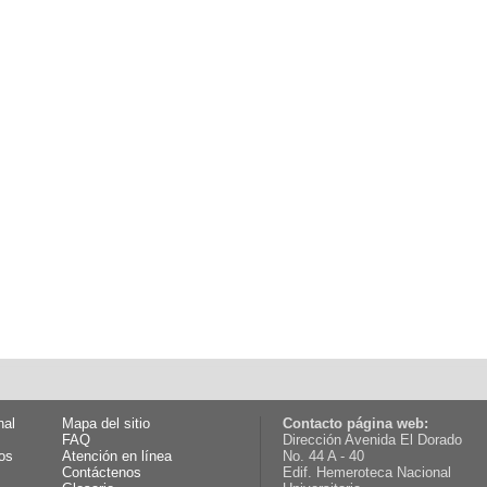
nal
Mapa del sitio
Contacto página web:
FAQ
Dirección Avenida El Dorado
os
Atención en línea
No. 44 A - 40
Contáctenos
Edif. Hemeroteca Nacional