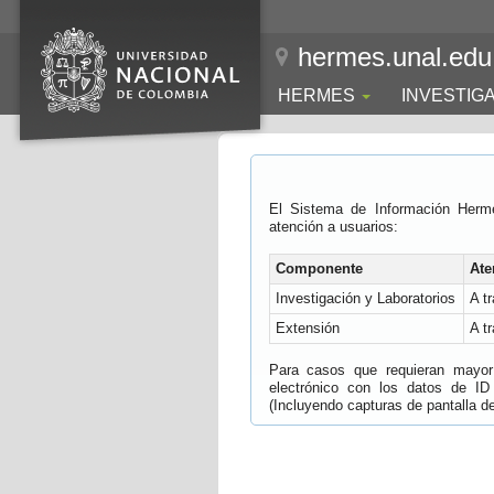
hermes.unal.edu
HERMES
INVESTIG
El Sistema de Información Herm
atención a usuarios:
Componente
Ate
Investigación y Laboratorios
A t
Extensión
A t
Para casos que requieran mayor e
electrónico con los datos de ID
(Incluyendo capturas de pantalla del