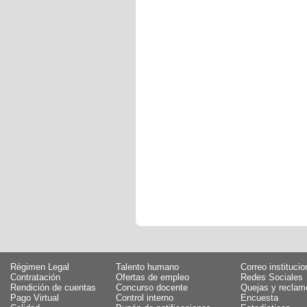
Régimen Legal
Talento humano
Correo institucio
Contratación
Ofertas de empleo
Redes Sociales
Rendición de cuentas
Concurso docente
Quejas y reclam
Pago Virtual
Control interno
Encuesta