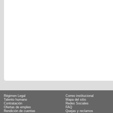
Régimen Legal
Correo institucional
Talento humano
Mapa del sitio
Contratación
Redes Sociales
Ofertas de empleo
FAQ
Rendición de cuentas
Quejas y reclamos