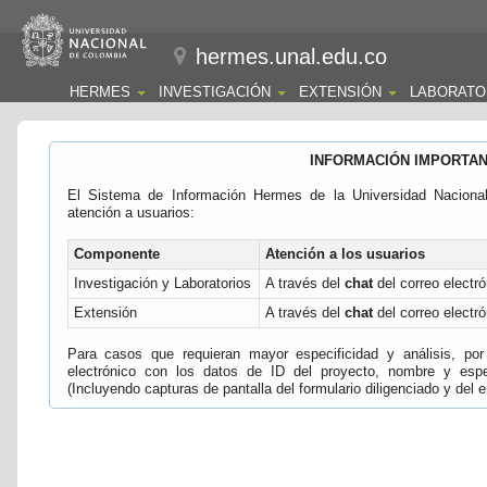
hermes.unal.edu.co
HERMES
INVESTIGACIÓN
EXTENSIÓN
LABORATO
INFORMACIÓN IMPORTA
El Sistema de Información Hermes de la Universidad Naciona
atención a usuarios:
Componente
Atención a los usuarios
Investigación y Laboratorios
A través del
chat
del correo electró
Extensión
A través del
chat
del correo electró
Para casos que requieran mayor especificidad y análisis, por 
electrónico con los datos de ID del proyecto, nombre y espec
(Incluyendo capturas de pantalla del formulario diligenciado y del e