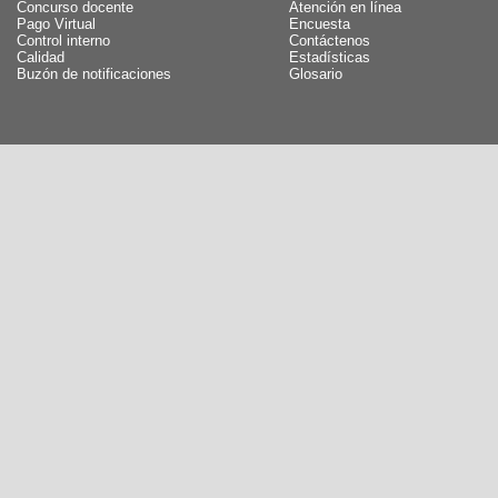
Concurso docente
Atención en línea
Pago Virtual
Encuesta
Control interno
Contáctenos
Calidad
Estadísticas
Buzón de notificaciones
Glosario