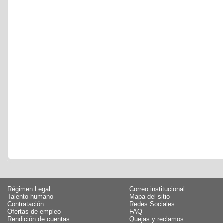
Régimen Legal
Correo institucional
Talento humano
Mapa del sitio
Contratación
Redes Sociales
Ofertas de empleo
FAQ
Rendición de cuentas
Quejas y reclamos