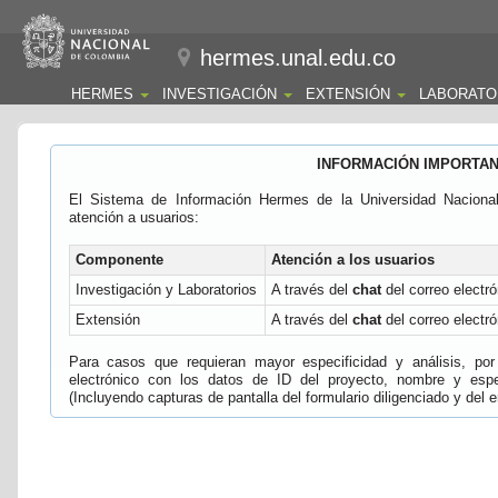
hermes.unal.edu.co
HERMES
INVESTIGACIÓN
EXTENSIÓN
LABORATO
INFORMACIÓN IMPORTA
El Sistema de Información Hermes de la Universidad Naciona
atención a usuarios:
Componente
Atención a los usuarios
Investigación y Laboratorios
A través del
chat
del correo electró
Extensión
A través del
chat
del correo electró
Para casos que requieran mayor especificidad y análisis, por 
electrónico con los datos de ID del proyecto, nombre y espec
(Incluyendo capturas de pantalla del formulario diligenciado y del e