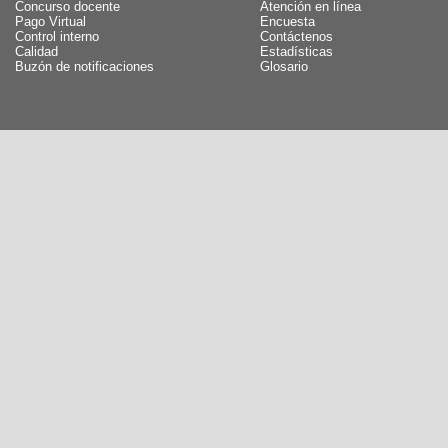
Concurso docente
Atención en línea
Pago Virtual
Encuesta
Control interno
Contáctenos
Calidad
Estadísticas
Buzón de notificaciones
Glosario