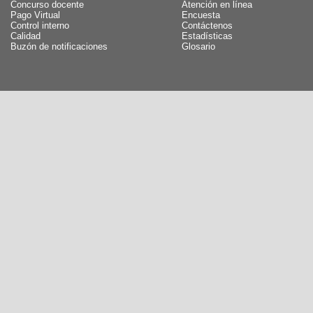
Concurso docente
Atención en línea
Pago Virtual
Encuesta
Control interno
Contáctenos
Calidad
Estadísticas
Buzón de notificaciones
Glosario