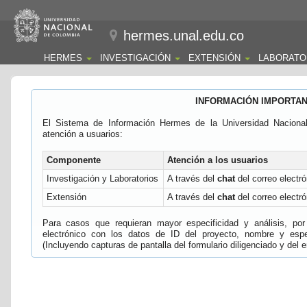
hermes.unal.edu.co
HERMES
INVESTIGACIÓN
EXTENSIÓN
LABORATO
INFORMACIÓN IMPORTA
El Sistema de Información Hermes de la Universidad Naciona
atención a usuarios:
Componente
Atención a los usuarios
Investigación y Laboratorios
A través del
chat
del correo electró
Extensión
A través del
chat
del correo electró
Para casos que requieran mayor especificidad y análisis, por 
electrónico con los datos de ID del proyecto, nombre y espec
(Incluyendo capturas de pantalla del formulario diligenciado y del e