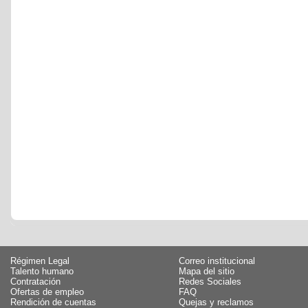
Régimen Legal
Correo institucional
Talento humano
Mapa del sitio
Contratación
Redes Sociales
Ofertas de empleo
FAQ
Rendición de cuentas
Quejas y reclamos