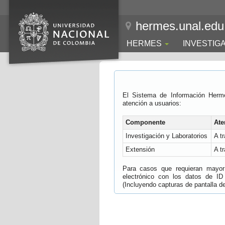
hermes.unal.edu
HERMES
INVESTIG
El Sistema de Información Herm
atención a usuarios:
Componente
Ate
Investigación y Laboratorios
A t
Extensión
A t
Para casos que requieran mayor e
electrónico con los datos de ID
(Incluyendo capturas de pantalla del