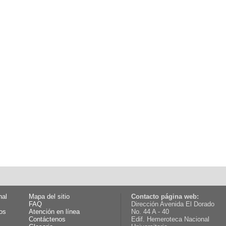
nal
Mapa del sitio
Contacto página web:
FAQ
Dirección Avenida El Dorado
os
Atención en línea
No. 44 A - 40
Contáctenos
Edif. Hemeroteca Nacional