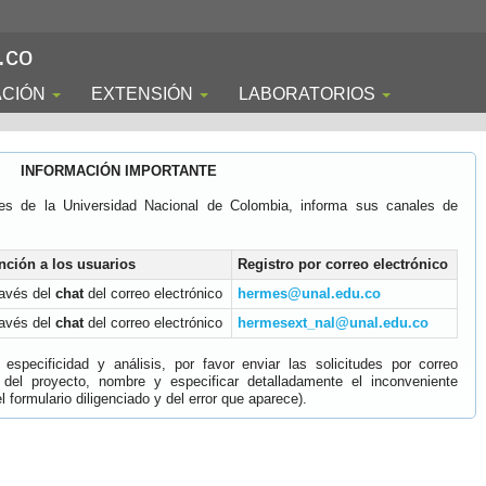
.co
ACIÓN
EXTENSIÓN
LABORATORIOS
INFORMACIÓN IMPORTANTE
es de la Universidad Nacional de Colombia, informa sus canales de
nción a los usuarios
Registro por correo electrónico
ravés del
chat
del correo electrónico
hermes@unal.edu.co
ravés del
chat
del correo electrónico
hermesext_nal@unal.edu.co
specificidad y análisis, por favor enviar las solicitudes por correo
 del proyecto, nombre y especificar detalladamente el inconveniente
 formulario diligenciado y del error que aparece).