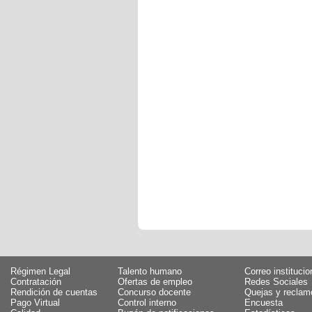
Régimen Legal
Talento humano
Correo institucio
Contratación
Ofertas de empleo
Redes Sociales
Rendición de cuentas
Concurso docente
Quejas y reclam
Pago Virtual
Control interno
Encuesta