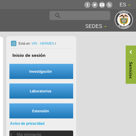
ES
SEDES
Está en:
VRI - HERMES
/
Inicio de sesión
Aviso de privacidad
Más información