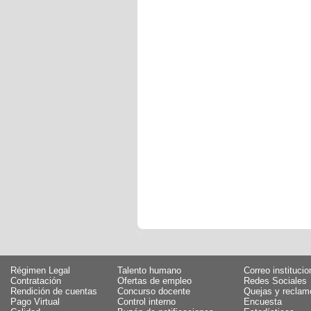
Régimen Legal
Talento humano
Correo institucio
Contratación
Ofertas de empleo
Redes Sociales
Rendición de cuentas
Concurso docente
Quejas y reclam
Pago Virtual
Control interno
Encuesta