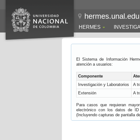
hermes.unal.edu
HERMES
INVESTIG
El Sistema de Información Herm
atención a usuarios:
Componente
Ate
Investigación y Laboratorios
A t
Extensión
A t
Para casos que requieran mayor e
electrónico con los datos de ID
(Incluyendo capturas de pantalla del