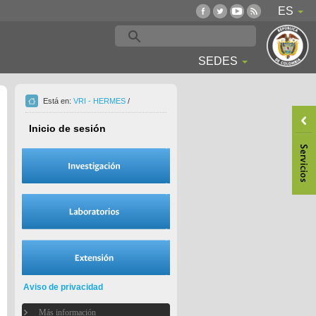
ES
SEDES
Está en:
VRI - HERMES
/
Inicio de sesión
Aviso de privacidad
Más información