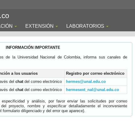
.co
ACIÓN
EXTENSIÓN
LABORATORIOS
INFORMACIÓN IMPORTANTE
es de la Universidad Nacional de Colombia, informa sus canales de
nción a los usuarios
Registro por correo electrónico
ravés del
chat
del correo electrónico
hermes@unal.edu.co
ravés del
chat
del correo electrónico
hermesext_nal@unal.edu.co
specificidad y análisis, por favor enviar las solicitudes por correo
 del proyecto, nombre y especificar detalladamente el inconveniente
 formulario diligenciado y del error que aparece).