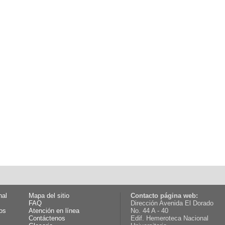
nal
Mapa del sitio
Contacto página web:
FAQ
Dirección Avenida El Dorado
os
Atención en línea
No. 44 A - 40
Contáctenos
Edif. Hemeroteca Nacional