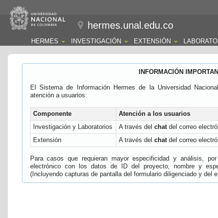
hermes.unal.edu.co
HERMES
INVESTIGACIÓN
EXTENSIÓN
LABORATO
INFORMACIÓN IMPORTA
El Sistema de Información Hermes de la Universidad Naciona
atención a usuarios:
Componente
Atención a los usuarios
Investigación y Laboratorios
A través del
chat
del correo electró
Extensión
A través del
chat
del correo electró
Para casos que requieran mayor especificidad y análisis, por 
electrónico con los datos de ID del proyecto, nombre y espec
(Incluyendo capturas de pantalla del formulario diligenciado y del e