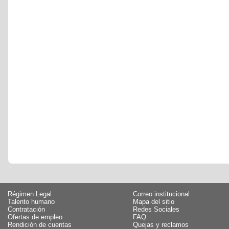
Régimen Legal
Correo institucional
Talento humano
Mapa del sitio
Contratación
Redes Sociales
Ofertas de empleo
FAQ
Rendición de cuentas
Quejas y reclamos