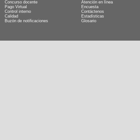
Concurso docente
Atención en línea
Pago Virtual
Encuesta
Control interno
Contáctenos
Calidad
Estadísticas
Buzón de notificaciones
Glosario