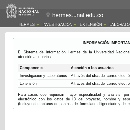
hermes.unal.edu.co
HERMES
INVESTIGACIÓN
EXTENSIÓN
LABORATO
INFORMACIÓN IMPORTA
El Sistema de Información Hermes de la Universidad Naciona
atención a usuarios:
Componente
Atención a los usuarios
Investigación y Laboratorios
A través del
chat
del correo electró
Extensión
A través del
chat
del correo electró
Para casos que requieran mayor especificidad y análisis, por 
electrónico con los datos de ID del proyecto, nombre y espec
(Incluyendo capturas de pantalla del formulario diligenciado y del e