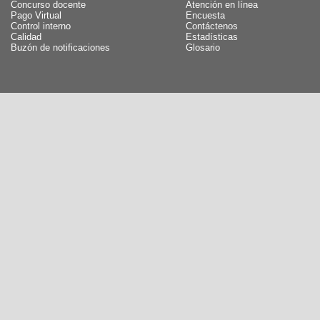
Concurso docente
Atención en línea
Pago Virtual
Encuesta
Control interno
Contáctenos
Calidad
Estadísticas
Buzón de notificaciones
Glosario