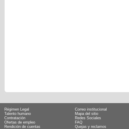
Régimen Legal
Correo institucional
Talento humano
Mapa del sitio
Contratación
Redes Sociales
Ofertas de empleo
FAQ
Rendición de cuentas
Quejas y reclamos