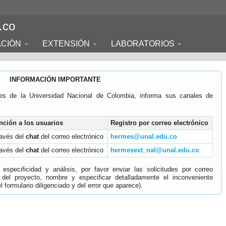
.co
ACIÓN
EXTENSIÓN
LABORATORIOS
INFORMACIÓN IMPORTANTE
es de la Universidad Nacional de Colombia, informa sus canales de
nción a los usuarios
Registro por correo electrónico
ravés del
chat
del correo electrónico
hermes@unal.edu.co
ravés del
chat
del correo electrónico
hermesext_nal@unal.edu.co
specificidad y análisis, por favor enviar las solicitudes por correo
 del proyecto, nombre y especificar detalladamente el inconveniente
 formulario diligenciado y del error que aparece).