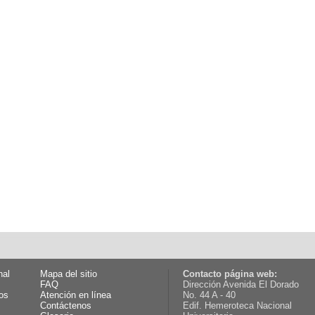
nal
Mapa del sitio
Contacto página web:
FAQ
Dirección Avenida El Dorado
os
Atención en línea
No. 44 A - 40
Contáctenos
Edif. Hemeroteca Nacional