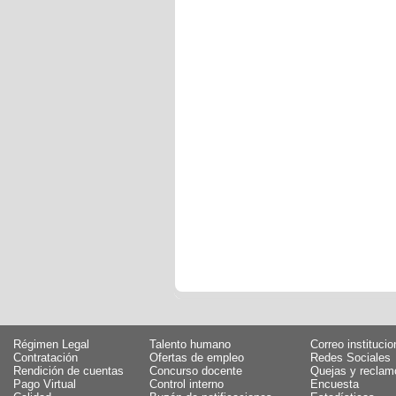
Régimen Legal
Talento humano
Correo institucio
Contratación
Ofertas de empleo
Redes Sociales
Rendición de cuentas
Concurso docente
Quejas y reclam
Pago Virtual
Control interno
Encuesta