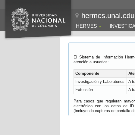
hermes.unal.edu
HERMES
INVESTIG
El Sistema de Información Herm
atención a usuarios:
Componente
Ate
Investigación y Laboratorios
A t
Extensión
A t
Para casos que requieran mayor e
electrónico con los datos de ID
(Incluyendo capturas de pantalla del