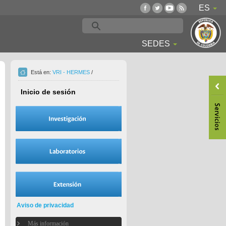
ES
SEDES
Está en:
VRI - HERMES
/
Inicio de sesión
Aviso de privacidad
Más información