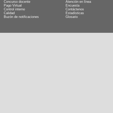
Concurso docente
Atención en línea
Pago Virtual
Encuesta
Control interno
Contáctenos
Calidad
Estadísticas
Buzón de notificaciones
Glosario