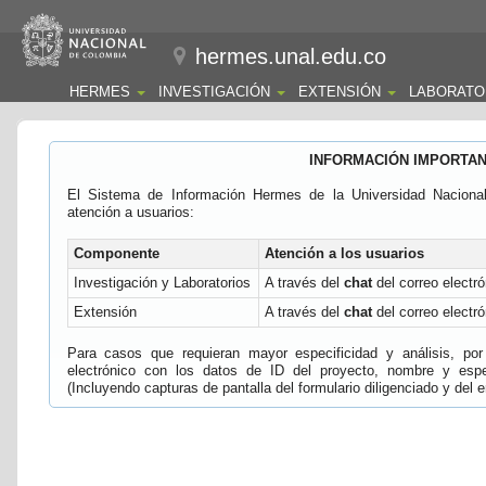
hermes.unal.edu.co
HERMES
INVESTIGACIÓN
EXTENSIÓN
LABORATO
INFORMACIÓN IMPORTA
El Sistema de Información Hermes de la Universidad Naciona
atención a usuarios:
Componente
Atención a los usuarios
Investigación y Laboratorios
A través del
chat
del correo electró
Extensión
A través del
chat
del correo electró
Para casos que requieran mayor especificidad y análisis, por 
electrónico con los datos de ID del proyecto, nombre y espec
(Incluyendo capturas de pantalla del formulario diligenciado y del e