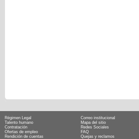
Régimen Legal
Correo institucional
Talento humano
Mapa del sitio
Contratación
Redes Sociales
Ofertas de empleo
FAQ
Rendición de cuentas
Quejas y reclamos