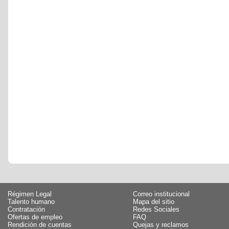
Régimen Legal
Correo institucional
Talento humano
Mapa del sitio
Contratación
Redes Sociales
Ofertas de empleo
FAQ
Rendición de cuentas
Quejas y reclamos