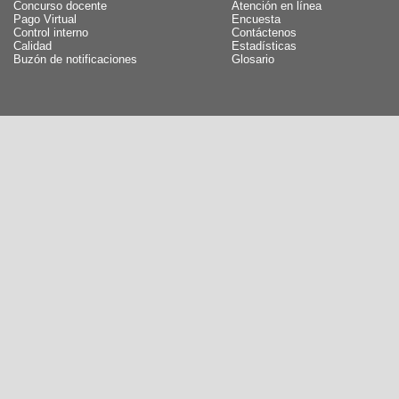
Concurso docente
Atención en línea
Pago Virtual
Encuesta
Control interno
Contáctenos
Calidad
Estadísticas
Buzón de notificaciones
Glosario