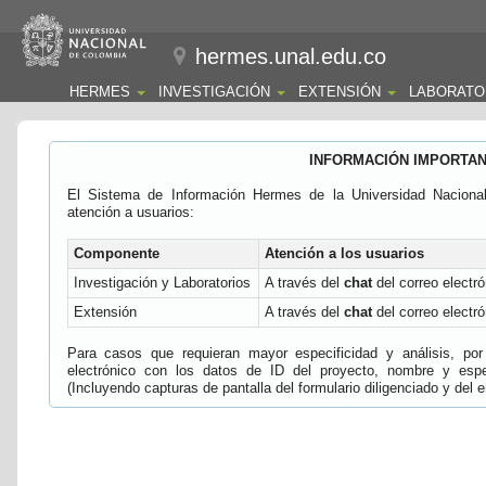
hermes.unal.edu.co
HERMES
INVESTIGACIÓN
EXTENSIÓN
LABORATO
INFORMACIÓN IMPORTA
El Sistema de Información Hermes de la Universidad Naciona
atención a usuarios:
Componente
Atención a los usuarios
Investigación y Laboratorios
A través del
chat
del correo electró
Extensión
A través del
chat
del correo electró
Para casos que requieran mayor especificidad y análisis, por 
electrónico con los datos de ID del proyecto, nombre y espec
(Incluyendo capturas de pantalla del formulario diligenciado y del e