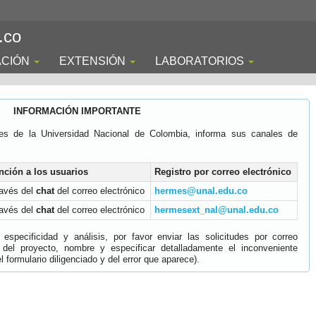
.co
ACIÓN
EXTENSIÓN
LABORATORIOS
INFORMACIÓN IMPORTANTE
es de la Universidad Nacional de Colombia, informa sus canales de
nción a los usuarios
Registro por correo electrónico
ravés del
chat
del correo electrónico
hermes@unal.edu.co
ravés del
chat
del correo electrónico
hermesext_nal@unal.edu.co
specificidad y análisis, por favor enviar las solicitudes por correo
 del proyecto, nombre y especificar detalladamente el inconveniente
 formulario diligenciado y del error que aparece).