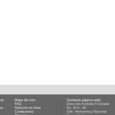
nal
Mapa del sitio
Contacto página web:
FAQ
Dirección Avenida El Dorado
os
Atención en línea
No. 44 A - 40
Contáctenos
Edif. Hemeroteca Nacional