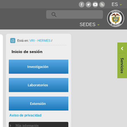
ES
SEDES
Está en:
VRI - HERMES
/
Inicio de sesión
Aviso de privacidad
Más información