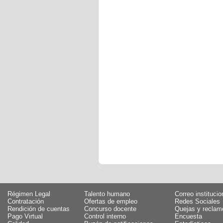
Régimen Legal
Talento humano
Correo institucio
Contratación
Ofertas de empleo
Redes Sociales
Rendición de cuentas
Concurso docente
Quejas y reclam
Pago Virtual
Control interno
Encuesta