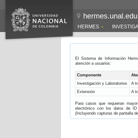
hermes.unal.edu
HERMES
INVESTIG
El Sistema de Información Herm
atención a usuarios:
Componente
Ate
Investigación y Laboratorios
A t
Extensión
A t
Para casos que requieran mayor e
electrónico con los datos de ID
(Incluyendo capturas de pantalla del