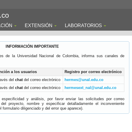
.co
ACIÓN
EXTENSIÓN
LABORATORIOS
INFORMACIÓN IMPORTANTE
es de la Universidad Nacional de Colombia, informa sus canales de
nción a los usuarios
Registro por correo electrónico
ravés del
chat
del correo electrónico
hermes@unal.edu.co
ravés del
chat
del correo electrónico
hermesext_nal@unal.edu.co
specificidad y análisis, por favor enviar las solicitudes por correo
 del proyecto, nombre y especificar detalladamente el inconveniente
 formulario diligenciado y del error que aparece).