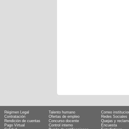
Régimen Legal
Talento humano
Correo institucio
Contratación
Ofertas de empleo
Redes Sociales
Rendición de cuentas
Concurso docente
Quejas y reclam
Pago Virtual
Control interno
Encuesta