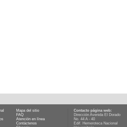
nal
Mapa del sitio
Contacto página web:
FAQ
Dirección Avenida El Dorado
os
Atención en línea
No. 44 A - 40
Contáctenos
Edif. Hemeroteca Nacional