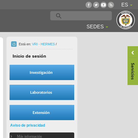
ES
SEDES
Está en:
VRI - HERMES
/
Inicio de sesión
Aviso de privacidad
Más información