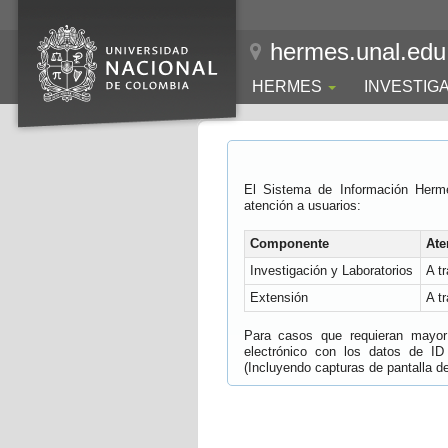
hermes.unal.edu
HERMES
INVESTIG
El Sistema de Información Herm
atención a usuarios:
Componente
Ate
Investigación y Laboratorios
A t
Extensión
A t
Para casos que requieran mayor e
electrónico con los datos de ID
(Incluyendo capturas de pantalla del