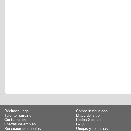
Régimen Legal
Correo institucional
Talento humano
Mapa del sitio
Contratación
Redes Sociales
Ofertas de empleo
FAQ
Rendición de cuentas
Quejas y reclamos