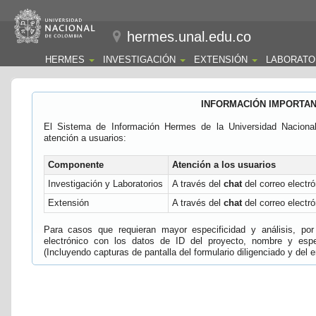
hermes.unal.edu.co
HERMES
INVESTIGACIÓN
EXTENSIÓN
LABORATO
INFORMACIÓN IMPORTA
El Sistema de Información Hermes de la Universidad Naciona
atención a usuarios:
Componente
Atención a los usuarios
Investigación y Laboratorios
A través del
chat
del correo electró
Extensión
A través del
chat
del correo electró
Para casos que requieran mayor especificidad y análisis, por 
electrónico con los datos de ID del proyecto, nombre y espec
(Incluyendo capturas de pantalla del formulario diligenciado y del e