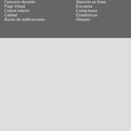
Concurso docente
Atención en línea
Pago Virtual
Encuesta
Control interno
Contáctenos
Calidad
Estadísticas
Buzón de notificaciones
Glosario