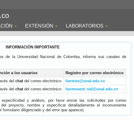
.co
ACIÓN
EXTENSIÓN
LABORATORIOS
INFORMACIÓN IMPORTANTE
es de la Universidad Nacional de Colombia, informa sus canales de
nción a los usuarios
Registro por correo electrónico
ravés del
chat
del correo electrónico
hermes@unal.edu.co
ravés del
chat
del correo electrónico
hermesext_nal@unal.edu.co
specificidad y análisis, por favor enviar las solicitudes por correo
 del proyecto, nombre y especificar detalladamente el inconveniente
 formulario diligenciado y del error que aparece).