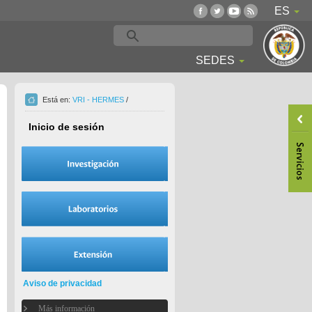
ES
SEDES
Está en:
VRI - HERMES
/
Inicio de sesión
Aviso de privacidad
Más información