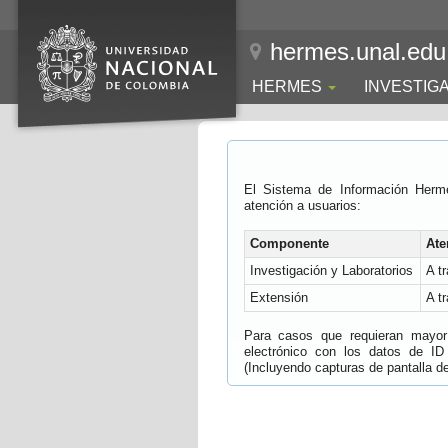
hermes.unal.edu
HERMES
INVESTIG
El Sistema de Información Herm
atención a usuarios:
Componente
Ate
Investigación y Laboratorios
A t
Extensión
A t
Para casos que requieran mayor e
electrónico con los datos de ID
(Incluyendo capturas de pantalla del