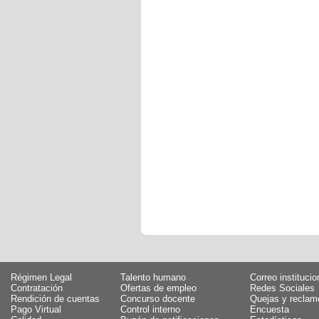
Régimen Legal
Talento humano
Correo institucio
Contratación
Ofertas de empleo
Redes Sociales
Rendición de cuentas
Concurso docente
Quejas y reclam
Pago Virtual
Control interno
Encuesta