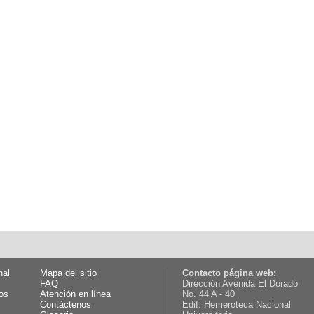
nal
Mapa del sitio
Contacto página web:
FAQ
Dirección Avenida El Dorado
os
Atención en línea
No. 44 A - 40
Contáctenos
Edif. Hemeroteca Nacional