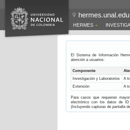
hermes.unal.edu
HERMES
INVESTIG
El Sistema de Información Herm
atención a usuarios:
Componente
Ate
Investigación y Laboratorios
A t
Extensión
A t
Para casos que requieran mayor e
electrónico con los datos de ID
(Incluyendo capturas de pantalla del