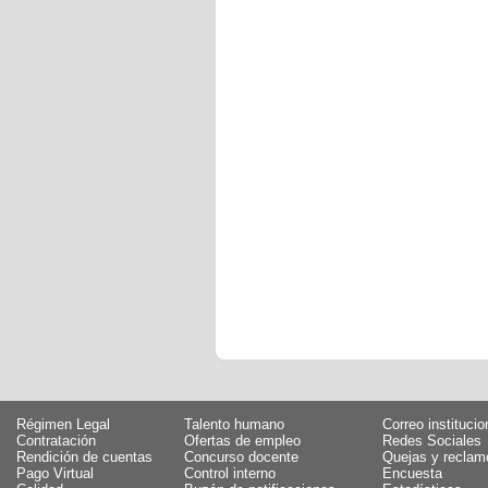
Régimen Legal
Talento humano
Correo institucio
Contratación
Ofertas de empleo
Redes Sociales
Rendición de cuentas
Concurso docente
Quejas y reclam
Pago Virtual
Control interno
Encuesta