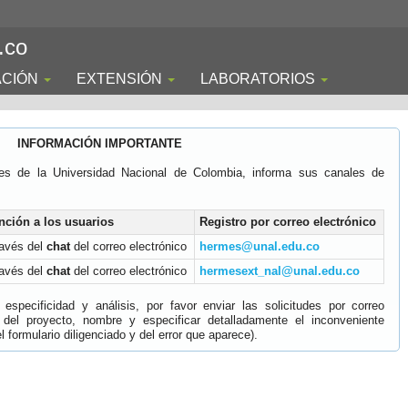
.co
ACIÓN
EXTENSIÓN
LABORATORIOS
INFORMACIÓN IMPORTANTE
es de la Universidad Nacional de Colombia, informa sus canales de
nción a los usuarios
Registro por correo electrónico
ravés del
chat
del correo electrónico
hermes@unal.edu.co
ravés del
chat
del correo electrónico
hermesext_nal@unal.edu.co
specificidad y análisis, por favor enviar las solicitudes por correo
 del proyecto, nombre y especificar detalladamente el inconveniente
 formulario diligenciado y del error que aparece).