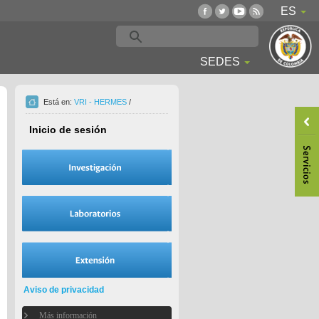
ES
SEDES
Está en:
VRI - HERMES
/
Inicio de sesión
Aviso de privacidad
Más información