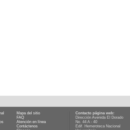
nal
Mapa del sitio
Contacto página web:
FAQ
Dirección Avenida El Dorado
os
Atención en línea
No. 44 A - 40
Contáctenos
Edif. Hemeroteca Nacional