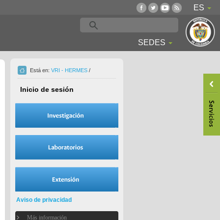
ES
SEDES
Está en:
VRI - HERMES
/
Inicio de sesión
Aviso de privacidad
Más información