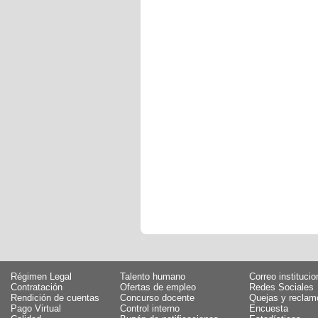
Régimen Legal
Talento humano
Correo institucio
Contratación
Ofertas de empleo
Redes Sociales
Rendición de cuentas
Concurso docente
Quejas y reclam
Pago Virtual
Control interno
Encuesta