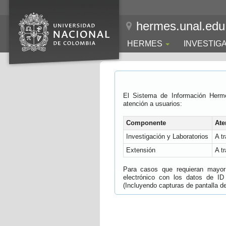
hermes.unal.edu
HERMES
INVESTIG
El Sistema de Información Herm
atención a usuarios:
Componente
Ate
Investigación y Laboratorios
A t
Extensión
A t
Para casos que requieran mayor e
electrónico con los datos de ID
(Incluyendo capturas de pantalla del