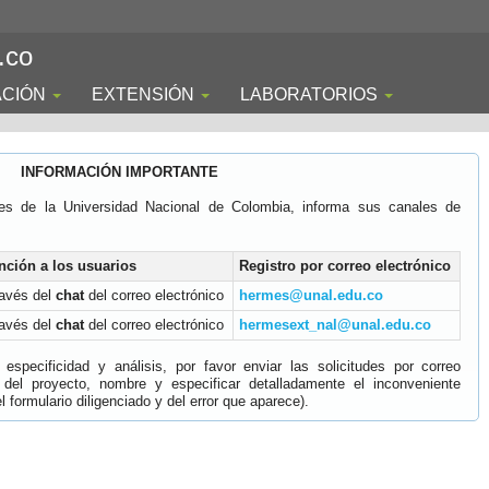
.co
ACIÓN
EXTENSIÓN
LABORATORIOS
INFORMACIÓN IMPORTANTE
es de la Universidad Nacional de Colombia, informa sus canales de
nción a los usuarios
Registro por correo electrónico
ravés del
chat
del correo electrónico
hermes@unal.edu.co
ravés del
chat
del correo electrónico
hermesext_nal@unal.edu.co
specificidad y análisis, por favor enviar las solicitudes por correo
 del proyecto, nombre y especificar detalladamente el inconveniente
 formulario diligenciado y del error que aparece).