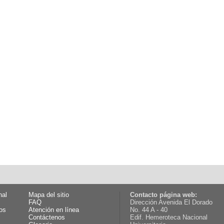
nal
Mapa del sitio
Contacto página web:
FAQ
Dirección Avenida El Dorado
os
Atención en línea
No. 44 A - 40
Contáctenos
Edif. Hemeroteca Nacional