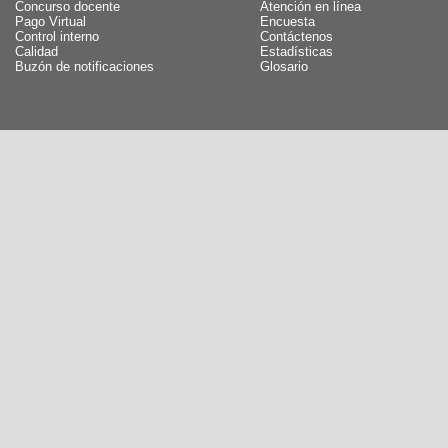
Concurso docente
Atención en línea
Pago Virtual
Encuesta
Control interno
Contáctenos
Calidad
Estadísticas
Buzón de notificaciones
Glosario