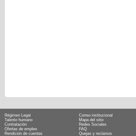
Régimen Legal
Correo institucional
Talento humano
Mapa del sitio
Contratación
Redes Sociales
Ofertas de empleo
FAQ
Rendición de cuentas
Quejas y reclamos