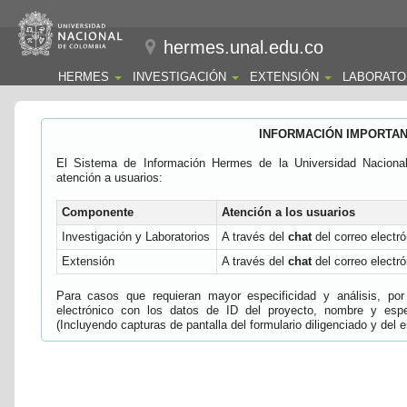
hermes.unal.edu.co
HERMES
INVESTIGACIÓN
EXTENSIÓN
LABORATO
INFORMACIÓN IMPORTA
El Sistema de Información Hermes de la Universidad Naciona
atención a usuarios:
Componente
Atención a los usuarios
Investigación y Laboratorios
A través del
chat
del correo electró
Extensión
A través del
chat
del correo electró
Para casos que requieran mayor especificidad y análisis, por 
electrónico con los datos de ID del proyecto, nombre y espec
(Incluyendo capturas de pantalla del formulario diligenciado y del e