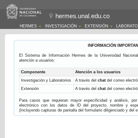
hermes.unal.edu.co
HERMES
INVESTIGACIÓN
EXTENSIÓN
LABORATO
INFORMACIÓN IMPORTA
El Sistema de Información Hermes de la Universidad Naciona
atención a usuarios:
Componente
Atención a los usuarios
Investigación y Laboratorios
A través del
chat
del correo electró
Extensión
A través del
chat
del correo electró
Para casos que requieran mayor especificidad y análisis, por 
electrónico con los datos de ID del proyecto, nombre y espec
(Incluyendo capturas de pantalla del formulario diligenciado y del e