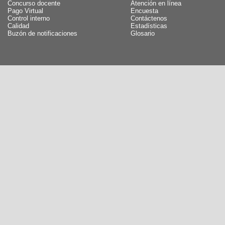
Concurso docente
Atención en línea
Pago Virtual
Encuesta
Control interno
Contáctenos
Calidad
Estadísticas
Buzón de notificaciones
Glosario