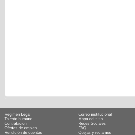
Régimen Legal
Correo institucional
Talento humano
Mapa del sitio
Contratación
Redes Sociales
Ofertas de empleo
FAQ
Rendición de cuentas
Quejas y reclamos