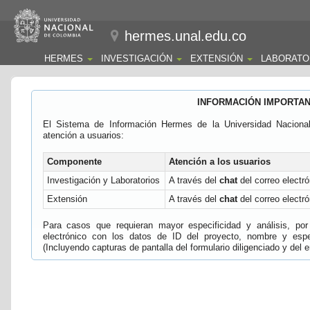
hermes.unal.edu.co
HERMES
INVESTIGACIÓN
EXTENSIÓN
LABORATO
INFORMACIÓN IMPORTA
El Sistema de Información Hermes de la Universidad Naciona
atención a usuarios:
Componente
Atención a los usuarios
Investigación y Laboratorios
A través del
chat
del correo electró
Extensión
A través del
chat
del correo electró
Para casos que requieran mayor especificidad y análisis, por 
electrónico con los datos de ID del proyecto, nombre y espec
(Incluyendo capturas de pantalla del formulario diligenciado y del e