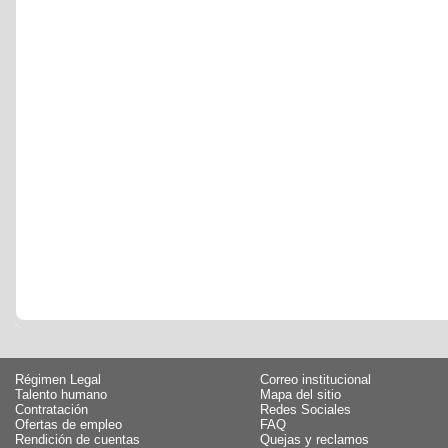
Régimen Legal
Correo institucional
Talento humano
Mapa del sitio
Contratación
Redes Sociales
Ofertas de empleo
FAQ
Rendición de cuentas
Quejas y reclamos