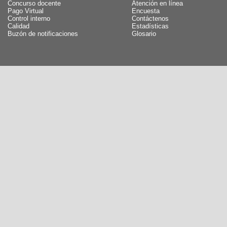
Concurso docente
Atención en línea
Pago Virtual
Encuesta
Control interno
Contáctenos
Calidad
Estadísticas
Buzón de notificaciones
Glosario