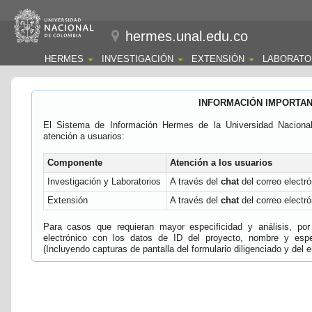
hermes.unal.edu.co
HERMES
INVESTIGACIÓN
EXTENSIÓN
LABORATO
INFORMACIÓN IMPORTA
El Sistema de Información Hermes de la Universidad Naciona
atención a usuarios:
Componente
Atención a los usuarios
Investigación y Laboratorios
A través del
chat
del correo electró
Extensión
A través del
chat
del correo electró
Para casos que requieran mayor especificidad y análisis, por 
electrónico con los datos de ID del proyecto, nombre y espec
(Incluyendo capturas de pantalla del formulario diligenciado y del e