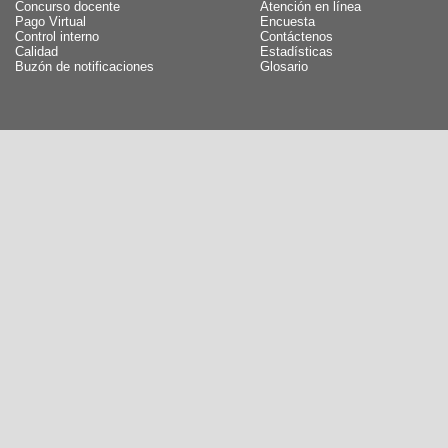
Concurso docente
Atención en línea
Pago Virtual
Encuesta
Control interno
Contáctenos
Calidad
Estadísticas
Buzón de notificaciones
Glosario