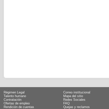
Régimen Legal
Correo institucional
Talento humano
Mapa del sitio
Contratación
Redes Sociales
Ofertas de empleo
FAQ
Rendición de cuentas
Quejas y reclamos