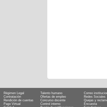
Régimen Legal
Talento humano
Correo institucio
Contratación
Ofertas de empleo
Redes Sociales
Rendición de cuentas
Concurso docente
Quejas y reclam
Pago Virtual
Control interno
Encuesta