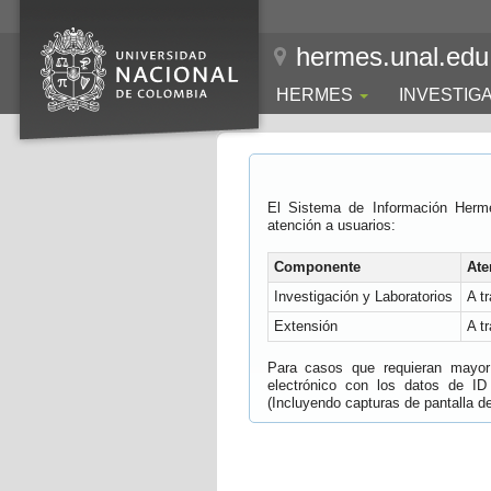
hermes.unal.edu
HERMES
INVESTIG
El Sistema de Información Herm
atención a usuarios:
Componente
Ate
Investigación y Laboratorios
A t
Extensión
A t
Para casos que requieran mayor e
electrónico con los datos de ID
(Incluyendo capturas de pantalla del