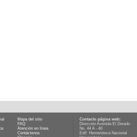
nal
Mapa del sitio
Contacto página web:
FAQ
Dirección Avenida El Dorado
os
Atención en línea
No. 44 A - 40
Contáctenos
Edif. Hemeroteca Nacional