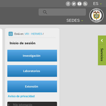
ES
SEDES
Está en:
VRI - HERMES
/
Inicio de sesión
Aviso de privacidad
Más información