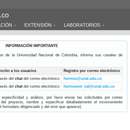
.co
ACIÓN
EXTENSIÓN
LABORATORIOS
INFORMACIÓN IMPORTANTE
es de la Universidad Nacional de Colombia, informa sus canales de
nción a los usuarios
Registro por correo electrónico
ravés del
chat
del correo electrónico
hermes@unal.edu.co
ravés del
chat
del correo electrónico
hermesext_nal@unal.edu.co
specificidad y análisis, por favor enviar las solicitudes por correo
 del proyecto, nombre y especificar detalladamente el inconveniente
 formulario diligenciado y del error que aparece).