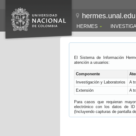
hermes.unal.edu
HERMES
INVESTIG
El Sistema de Información Herm
atención a usuarios:
Componente
Ate
Investigación y Laboratorios
A t
Extensión
A t
Para casos que requieran mayor e
electrónico con los datos de ID
(Incluyendo capturas de pantalla del