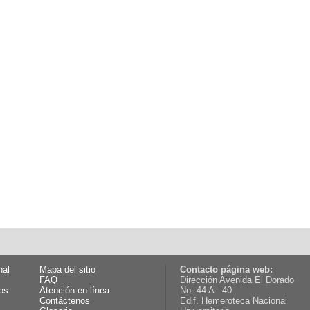
nal
Mapa del sitio
Contacto página web:
FAQ
Dirección Avenida El Dorado
os
Atención en línea
No. 44 A - 40
Contáctenos
Edif. Hemeroteca Nacional