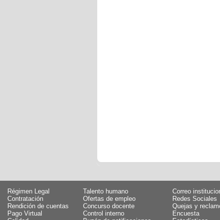
Régimen Legal
Talento humano
Correo institucio
Contratación
Ofertas de empleo
Redes Sociales
Rendición de cuentas
Concurso docente
Quejas y reclam
Pago Virtual
Control interno
Encuesta