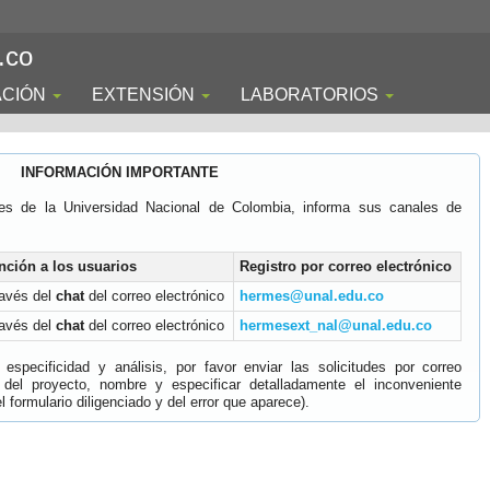
.co
ACIÓN
EXTENSIÓN
LABORATORIOS
INFORMACIÓN IMPORTANTE
es de la Universidad Nacional de Colombia, informa sus canales de
nción a los usuarios
Registro por correo electrónico
ravés del
chat
del correo electrónico
hermes@unal.edu.co
ravés del
chat
del correo electrónico
hermesext_nal@unal.edu.co
specificidad y análisis, por favor enviar las solicitudes por correo
 del proyecto, nombre y especificar detalladamente el inconveniente
 formulario diligenciado y del error que aparece).