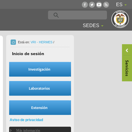
ES
SEDES
Está en:
VRI - HERMES
/
Inicio de sesión
Aviso de privacidad
Más información