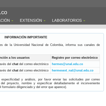
.co
ACIÓN
EXTENSIÓN
LABORATORIOS
INFORMACIÓN IMPORTANTE
es de la Universidad Nacional de Colombia, informa sus canales de
nción a los usuarios
Registro por correo electrónico
ravés del
chat
del correo electrónico
hermes@unal.edu.co
ravés del
chat
del correo electrónico
hermesext_nal@unal.edu.co
specificidad y análisis, por favor enviar las solicitudes por correo
 del proyecto, nombre y especificar detalladamente el inconveniente
 formulario diligenciado y del error que aparece).