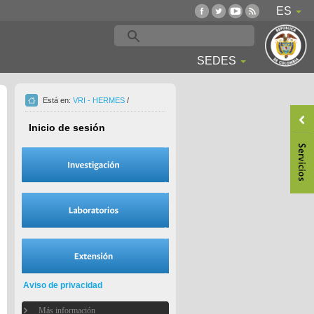
ES
SEDES
Está en:
VRI - HERMES
/
Inicio de sesión
Aviso de privacidad
Más información