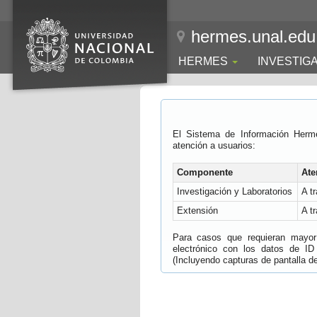
hermes.unal.edu
HERMES
INVESTIG
El Sistema de Información Herm
atención a usuarios:
Componente
Ate
Investigación y Laboratorios
A t
Extensión
A t
Para casos que requieran mayor e
electrónico con los datos de ID
(Incluyendo capturas de pantalla del