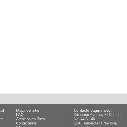
nal
Mapa del sitio
Contacto página web:
FAQ
Dirección Avenida El Dorado
os
Atención en línea
No. 44 A - 40
Contáctenos
Edif. Hemeroteca Nacional