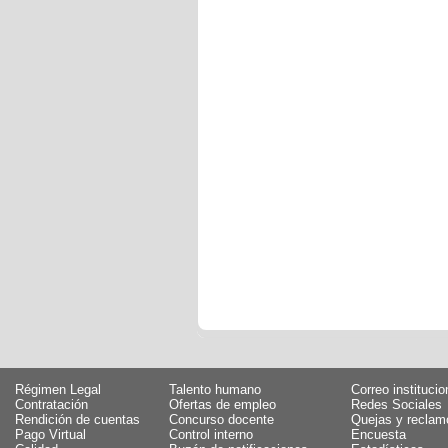
Régimen Legal
Talento humano
Correo institucio
Contratación
Ofertas de empleo
Redes Sociales
Rendición de cuentas
Concurso docente
Quejas y reclam
Pago Virtual
Control interno
Encuesta