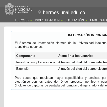
hermes.unal.edu.co
HERMES
INVESTIGACIÓN
EXTENSIÓN
LABORATO
INFORMACIÓN IMPORTA
El Sistema de Información Hermes de la Universidad Naciona
atención a usuarios:
Componente
Atención a los usuarios
Investigación y Laboratorios
A través del
chat
del correo electró
Extensión
A través del
chat
del correo electró
Para casos que requieran mayor especificidad y análisis, por 
electrónico con los datos de ID del proyecto, nombre y espec
(Incluyendo capturas de pantalla del formulario diligenciado y del e