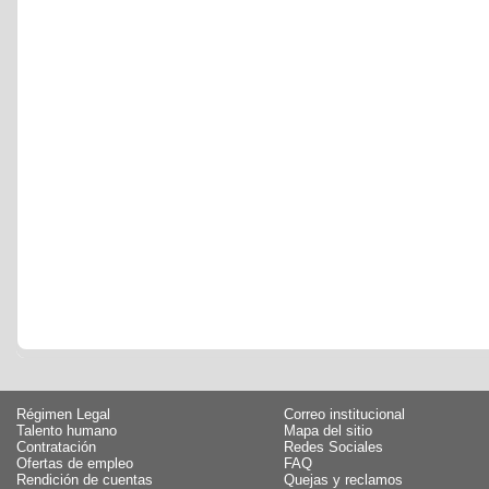
Régimen Legal
Correo institucional
Talento humano
Mapa del sitio
Contratación
Redes Sociales
Ofertas de empleo
FAQ
Rendición de cuentas
Quejas y reclamos