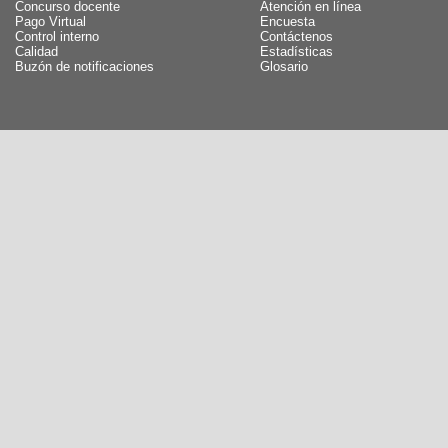
Concurso docente
Atención en línea
Pago Virtual
Encuesta
Control interno
Contáctenos
Calidad
Estadísticas
Buzón de notificaciones
Glosario