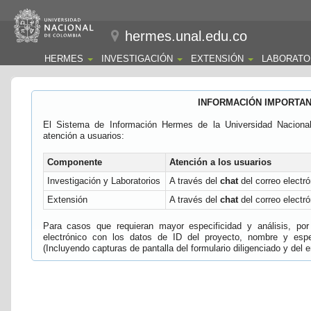
hermes.unal.edu.co
HERMES
INVESTIGACIÓN
EXTENSIÓN
LABORATO
INFORMACIÓN IMPORTA
El Sistema de Información Hermes de la Universidad Naciona
atención a usuarios:
Componente
Atención a los usuarios
Investigación y Laboratorios
A través del
chat
del correo electró
Extensión
A través del
chat
del correo electró
Para casos que requieran mayor especificidad y análisis, por 
electrónico con los datos de ID del proyecto, nombre y espec
(Incluyendo capturas de pantalla del formulario diligenciado y del e