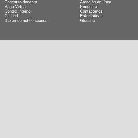
Concurso docente
Atención en línea
Pago Virtual
Encuesta
Control interno
Contáctenos
Calidad
Estadísticas
Buzón de notificaciones
Glosario