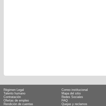
Régimen Legal
Correo institucional
Talento humano
Mapa del sitio
Contratación
Redes Sociales
Ofertas de empleo
FAQ
Rendición de cuentas
Quejas y reclamos