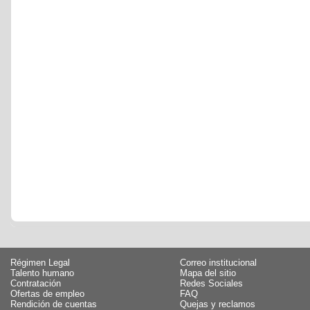
Régimen Legal
Correo institucional
Talento humano
Mapa del sitio
Contratación
Redes Sociales
Ofertas de empleo
FAQ
Rendición de cuentas
Quejas y reclamos