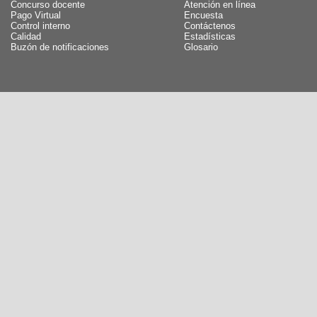
Concurso docente
Atención en línea
Pago Virtual
Encuesta
Control interno
Contáctenos
Calidad
Estadísticas
Buzón de notificaciones
Glosario