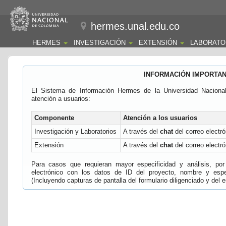
hermes.unal.edu.co
HERMES
INVESTIGACIÓN
EXTENSIÓN
LABORATO
INFORMACIÓN IMPORTA
El Sistema de Información Hermes de la Universidad Naciona
atención a usuarios:
Componente
Atención a los usuarios
Investigación y Laboratorios
A través del
chat
del correo electró
Extensión
A través del
chat
del correo electró
Para casos que requieran mayor especificidad y análisis, por 
electrónico con los datos de ID del proyecto, nombre y espec
(Incluyendo capturas de pantalla del formulario diligenciado y del e