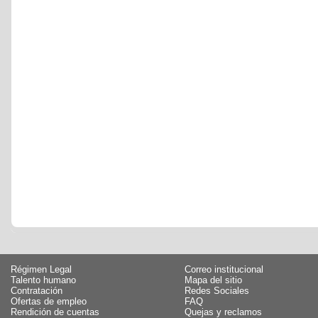
Régimen Legal
Correo institucional
Talento humano
Mapa del sitio
Contratación
Redes Sociales
Ofertas de empleo
FAQ
Rendición de cuentas
Quejas y reclamos