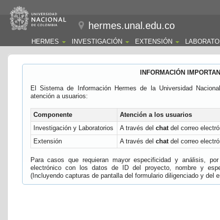
hermes.unal.edu.co
HERMES
INVESTIGACIÓN
EXTENSIÓN
LABORATO
INFORMACIÓN IMPORTA
El Sistema de Información Hermes de la Universidad Naciona
atención a usuarios:
Componente
Atención a los usuarios
Investigación y Laboratorios
A través del
chat
del correo electró
Extensión
A través del
chat
del correo electró
Para casos que requieran mayor especificidad y análisis, por 
electrónico con los datos de ID del proyecto, nombre y espec
(Incluyendo capturas de pantalla del formulario diligenciado y del e