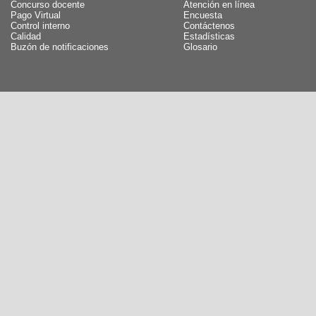
Concurso docente
Atención en línea
Pago Virtual
Encuesta
Control interno
Contáctenos
Calidad
Estadísticas
Buzón de notificaciones
Glosario