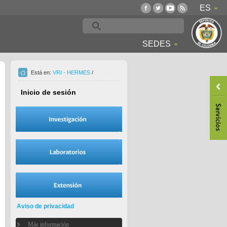
ES
SEDES
Está en:
VRI - HERMES
/
Inicio de sesión
Aviso de privacidad
Más información