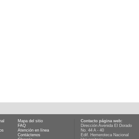
nal
Mapa del sitio
Contacto página web:
FAQ
Dirección Avenida El Dorado
os
Atención en línea
No. 44 A - 40
Contáctenos
Edif. Hemeroteca Nacional