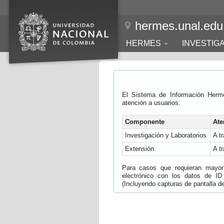
hermes.unal.edu
HERMES
INVESTIG
El Sistema de Información Herm
atención a usuarios:
Componente
Ate
Investigación y Laboratorios
A t
Extensión
A t
Para casos que requieran mayor e
electrónico con los datos de ID
(Incluyendo capturas de pantalla del