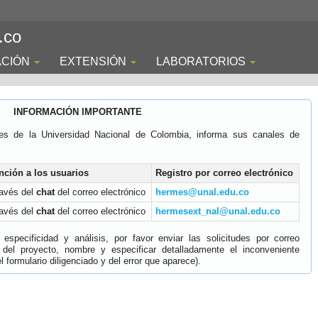
.co
ACIÓN
EXTENSIÓN
LABORATORIOS
INFORMACIÓN IMPORTANTE
es de la Universidad Nacional de Colombia, informa sus canales de
nción a los usuarios
Registro por correo electrónico
ravés del
chat
del correo electrónico
hermes@unal.edu.co
ravés del
chat
del correo electrónico
hermesext_nal@unal.edu.co
specificidad y análisis, por favor enviar las solicitudes por correo
 del proyecto, nombre y especificar detalladamente el inconveniente
 formulario diligenciado y del error que aparece).