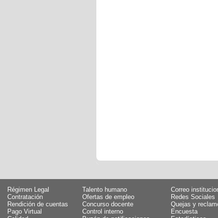
Régimen Legal
Talento humano
Correo institucio
Contratación
Ofertas de empleo
Redes Sociales
Rendición de cuentas
Concurso docente
Quejas y reclam
Pago Virtual
Control interno
Encuesta