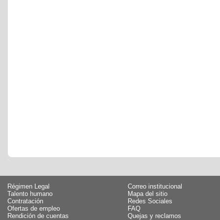
Régimen Legal
Correo institucional
Talento humano
Mapa del sitio
Contratación
Redes Sociales
Ofertas de empleo
FAQ
Rendición de cuentas
Quejas y reclamos