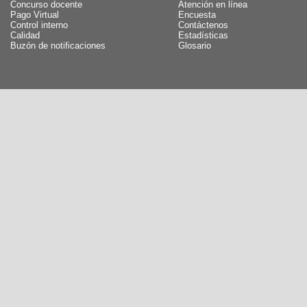
Concurso docente
Atención en línea
Pago Virtual
Encuesta
Control interno
Contáctenos
Calidad
Estadísticas
Buzón de notificaciones
Glosario