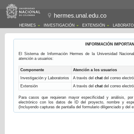
hermes.unal.edu.co
HERMES
INVESTIGACIÓN
EXTENSIÓN
LABORATO
INFORMACIÓN IMPORTA
El Sistema de Información Hermes de la Universidad Naciona
atención a usuarios:
Componente
Atención a los usuarios
Investigación y Laboratorios
A través del
chat
del correo electró
Extensión
A través del
chat
del correo electró
Para casos que requieran mayor especificidad y análisis, por 
electrónico con los datos de ID del proyecto, nombre y espec
(Incluyendo capturas de pantalla del formulario diligenciado y del e